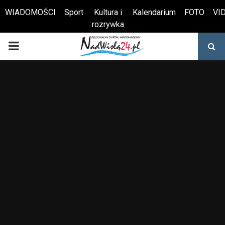
WIADOMOŚCI
Sport
Kultura i
Kalendarium
FOTO
VI
rozrywka
Otwórz pasek narzędzi
PRIMARY
MENU