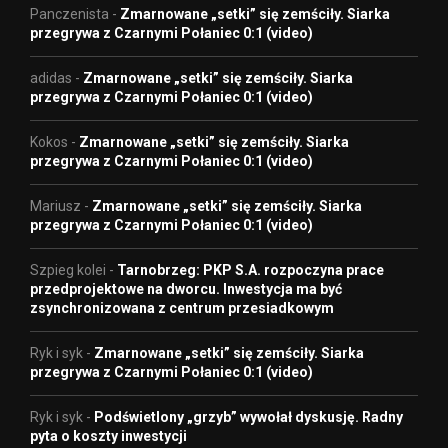
Panczenista
-
Zmarnowane „setki” się zemściły. Siarka
przegrywa z Czarnymi Połaniec 0:1 (video)
adidas
-
Zmarnowane „setki” się zemściły. Siarka
przegrywa z Czarnymi Połaniec 0:1 (video)
Kokos
-
Zmarnowane „setki” się zemściły. Siarka
przegrywa z Czarnymi Połaniec 0:1 (video)
Mariusz
-
Zmarnowane „setki” się zemściły. Siarka
przegrywa z Czarnymi Połaniec 0:1 (video)
Szpieg kolei
-
Tarnobrzeg: PKP S.A. rozpoczyna prace
przedprojektowe na dworcu. Inwestycja ma być
zsynchronizowana z centrum przesiadkowym
Ryk i syk
-
Zmarnowane „setki” się zemściły. Siarka
przegrywa z Czarnymi Połaniec 0:1 (video)
Ryk i syk
-
Podświetlony „grzyb” wywołał dyskusję. Radny
pyta o koszty inwestycji