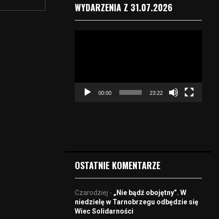
WYDARZENIA Z 31.07.2026
O
d
t
w
a
r
00:00
23:22
z
a
c
z
v
i
d
OSTATNIE KOMENTARZE
e
o
Czarodziej
-
„Nie bądź obojętny”. W
niedzielę w Tarnobrzegu odbędzie się
Wiec Solidarności