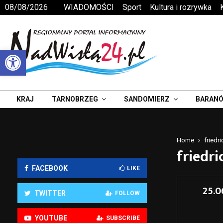
08/08/2026
WIADOMOŚCI
Sport
Kultura i rozrywka
Otwórz pasek narzędzi
KRAJ
TARNOBRZEG
SANDOMIERZ
BARANÓ
Home
friedr
friedr
FACEBOOK
LIKE
25.0
TWITTER
FOLLOW
YOUTUBE
SUBSCRIBE