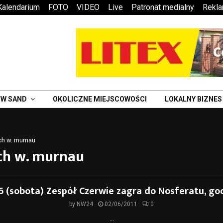
Kalendarium
FOTO
VIDEO
Live
Patronat medialny
Rekl
W SAND
OKOLICZNE MIEJSCOWOŚCI
LOKALNY BIZNES
ich w. murnau
ich w. murnau
6 (sobota) Zespół Czerwie zagra do Nosferatu, go
by
NW24
02/06/2011
0
...