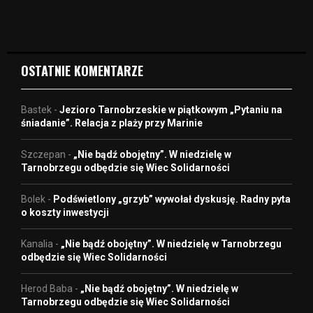
d
e
o
OSTATNIE KOMENTARZE
Bastek
-
Jezioro Tarnobrzeskie w piątkowym „Pytaniu na
śniadanie”. Relacja z plaży przy Marinie
Szczepan
-
„Nie bądź obojętny”. W niedzielę w
Tarnobrzegu odbędzie się Wiec Solidarności
Bolek
-
Podświetlony „grzyb” wywołał dyskusję. Radny pyta
o koszty inwestycji
Kanalia
-
„Nie bądź obojętny”. W niedzielę w Tarnobrzegu
odbędzie się Wiec Solidarności
Herod Baba
-
„Nie bądź obojętny”. W niedzielę w
Tarnobrzegu odbędzie się Wiec Solidarności