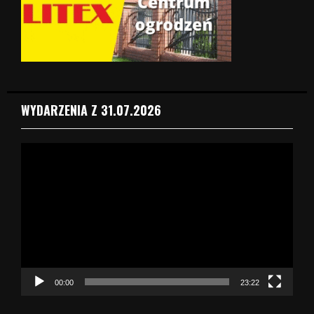
WYDARZENIA Z 31.07.2026
O
d
t
w
a
r
z
a
c
z
00:00
23:22
v
i