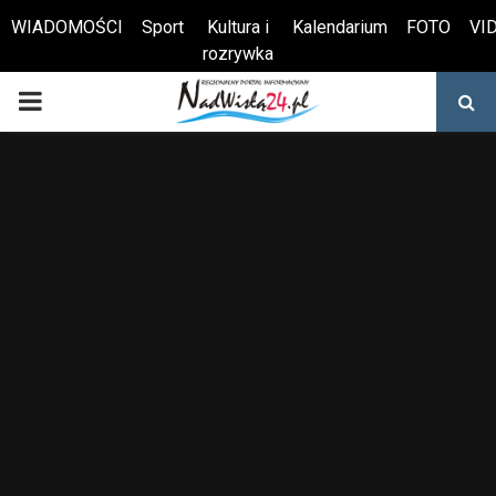
WIADOMOŚCI
Sport
Kultura i
Kalendarium
FOTO
VI
rozrywka
Otwórz pasek narzędzi
PRIMARY
MENU