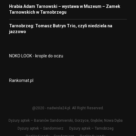
Hrabia Adam Tarnowski – wystawa w Muzeum – Zamek
Tarnowskich w Tarnobrzegu
Tarnobrzeg: Tomasz Butryn Trio, czyli niedziela na
jazzowo
NOKO LOOK - krople do oczu
Rankomat.pl
@2020 - nadwisla24.pl. All Right Reserved.
Dyżury aptek – Baranów Sandomierski, Gorzyce, Grębów, Nowa Dęba
Dyżury aptek – Sandomierz
Dyżury aptek – Tarnobrzeg