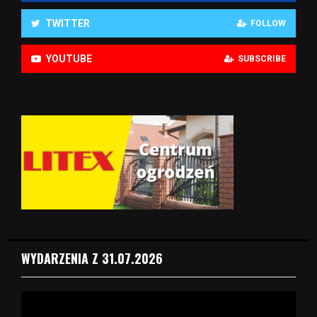
TWITTER
FOLLOW
YOUTUBE
SUBSCRIBE
WYDARZENIA Z 31.07.2026
O
d