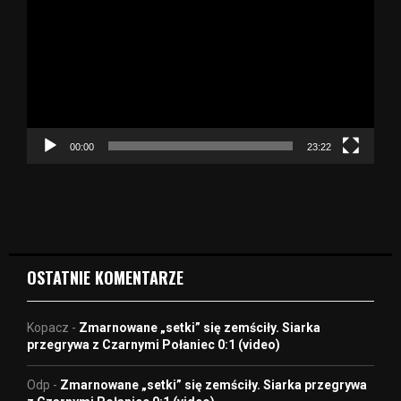
t
w
a
r
z
a
c
z
00:00
23:22
v
i
d
e
o
OSTATNIE KOMENTARZE
Kopacz
-
Zmarnowane „setki” się zemściły. Siarka
przegrywa z Czarnymi Połaniec 0:1 (video)
Odp
-
Zmarnowane „setki” się zemściły. Siarka przegrywa