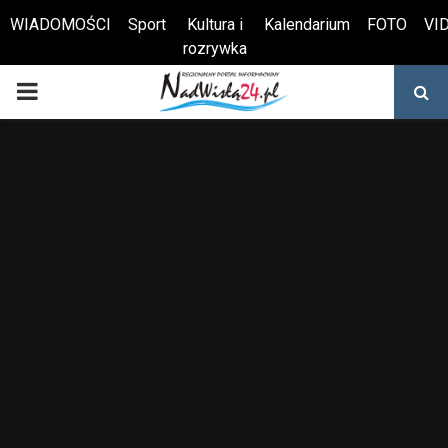
WIADOMOŚCI
Sport
Kultura i
Kalendarium
FOTO
VI
rozrywka
Otwórz pasek narzędzi
PRIMARY
MENU