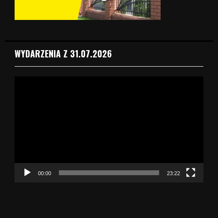
WYDARZENIA Z 31.07.2026
O
d
t
w
a
r
z
a
c
z
00:00
23:22
v
i
d
e