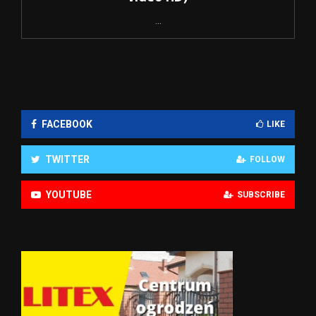
...
FACEBOOK
LIKE
TWITTER
FOLLOW
YOUTUBE
SUBSCRIBE