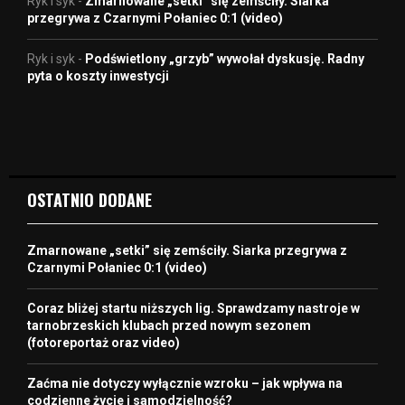
Ryk i syk
-
Zmarnowane „setki” się zemściły. Siarka
przegrywa z Czarnymi Połaniec 0:1 (video)
Ryk i syk
-
Podświetlony „grzyb” wywołał dyskusję. Radny
pyta o koszty inwestycji
OSTATNIO DODANE
Zmarnowane „setki” się zemściły. Siarka przegrywa z
Czarnymi Połaniec 0:1 (video)
Coraz bliżej startu niższych lig. Sprawdzamy nastroje w
tarnobrzeskich klubach przed nowym sezonem
(fotoreportaż oraz video)
Zaćma nie dotyczy wyłącznie wzroku – jak wpływa na
codzienne życie i samodzielność?