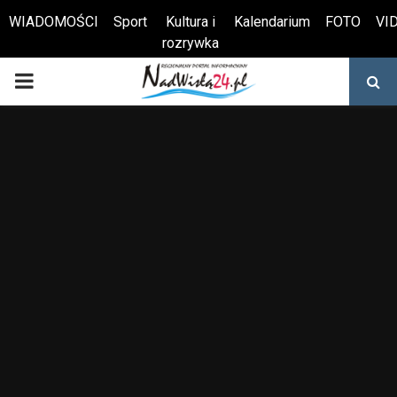
WIADOMOŚCI
Sport
Kultura i
Kalendarium
FOTO
VI
rozrywka
Otwórz pasek narzędzi
PRIMARY
MENU