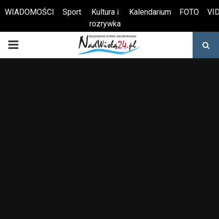
WIADOMOŚCI
Sport
Kultura i
Kalendarium
FOTO
VI
rozrywka
Otwórz pasek narzędzi
PRIMARY
MENU