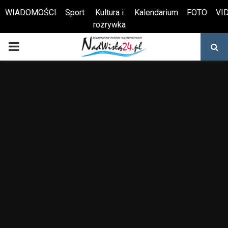
WIADOMOŚCI
Sport
Kultura i
Kalendarium
FOTO
VI
rozrywka
Otwórz pasek narzędzi
PRIMARY
MENU