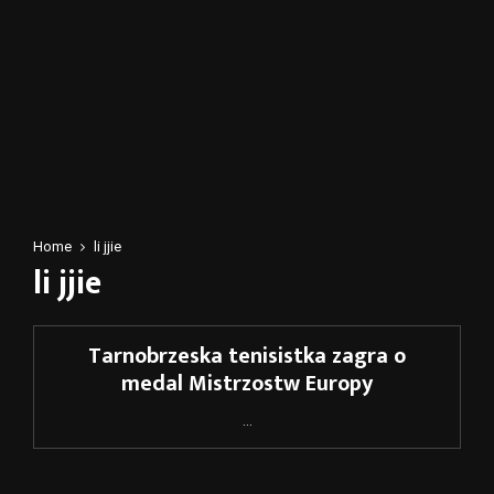
Home
li jjie
li jjie
Tarnobrzeska tenisistka zagra o
medal Mistrzostw Europy
...