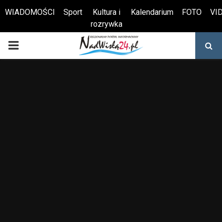
WIADOMOŚCI
Sport
Kultura i
Kalendarium
FOTO
VI
rozrywka
Otwórz pasek narzędzi
PRIMARY
MENU