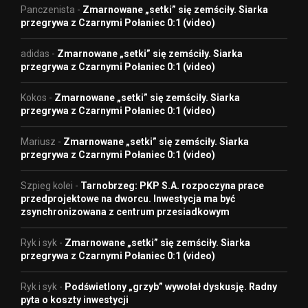
Panczenista
-
Zmarnowane „setki” się zemściły. Siarka
przegrywa z Czarnymi Połaniec 0:1 (video)
adidas
-
Zmarnowane „setki” się zemściły. Siarka
przegrywa z Czarnymi Połaniec 0:1 (video)
Kokos
-
Zmarnowane „setki” się zemściły. Siarka
przegrywa z Czarnymi Połaniec 0:1 (video)
Mariusz
-
Zmarnowane „setki” się zemściły. Siarka
przegrywa z Czarnymi Połaniec 0:1 (video)
Szpieg kolei
-
Tarnobrzeg: PKP S.A. rozpoczyna prace
przedprojektowe na dworcu. Inwestycja ma być
zsynchronizowana z centrum przesiadkowym
Ryk i syk
-
Zmarnowane „setki” się zemściły. Siarka
przegrywa z Czarnymi Połaniec 0:1 (video)
Ryk i syk
-
Podświetlony „grzyb” wywołał dyskusję. Radny
pyta o koszty inwestycji