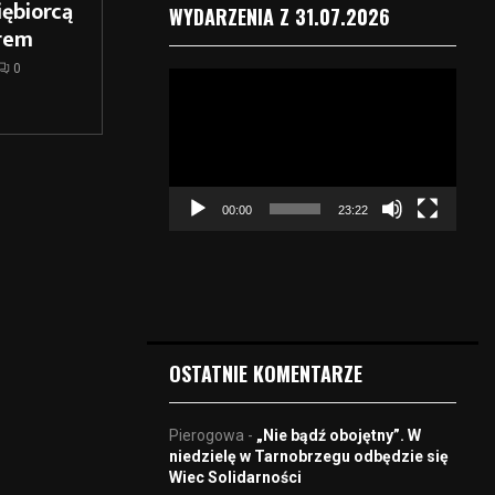
ębiorcą
WYDARZENIA Z 31.07.2026
rem
0
O
d
t
w
a
r
00:00
23:22
z
a
c
z
v
i
d
OSTATNIE KOMENTARZE
e
o
Pierogowa
-
„Nie bądź obojętny”. W
niedzielę w Tarnobrzegu odbędzie się
Wiec Solidarności