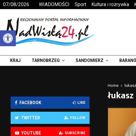
07/08/2026
WIADOMOŚCI
Sport
Kultura i rozrywka
Otwórz pasek narzędzi
KRAJ
TARNOBRZEG
SANDOMIERZ
BARANÓ
Home
łukas
łukasz
FACEBOOK
LIKE
TWITTER
FOLLOW
YOUTUBE
SUBSCRIBE