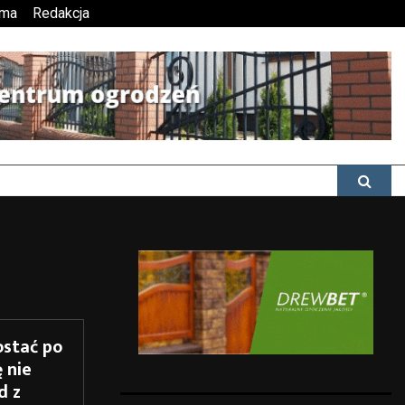
ama
Redakcja
ostać po
 nie
d z