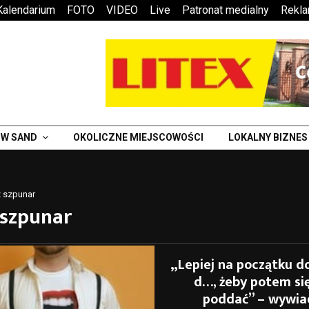
Kalendarium
FOTO
VIDEO
Live
Patronat medialny
Rekl
W SAND
OKOLICZNE MIEJSCOWOŚCI
LOKALNY BIZNES
z szpunar
 szpunar
„Lepiej na początku d
d…, żeby potem się
poddać” – wywia