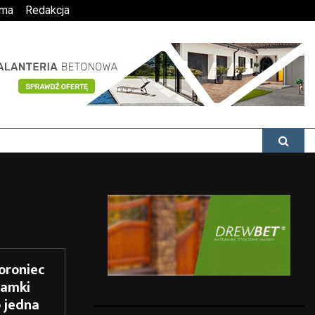
ama
Redakcja
oroniec
ramki
 jedna