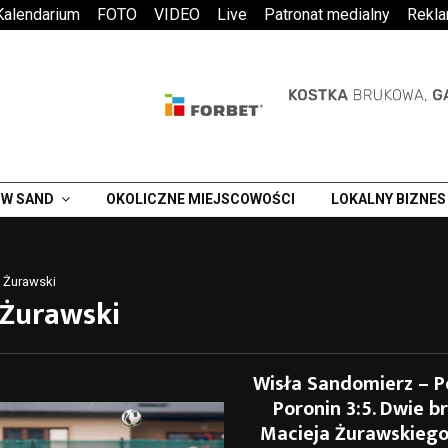
Kalendarium
FOTO
VIDEO
Live
Patronat medialny
Rekl
W SAND
OKOLICZNE MIEJSCOWOŚCI
LOKALNY BIZNES
 Żurawski
 Żurawski
Wisła Sandomierz – P
Poronin 3:5. Dwie b
Macieja Żurawskiego