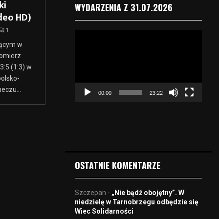
ki
WYDARZENIA Z 31.07.2026
deo HD)
1
O
jącym w
d
t
domierz
w
:5 (1:3) w
a
polsko-
r
eczu...
00:00
23:22
z
a
c
z
v
i
d
OSTATNIE KOMENTARZE
e
o
Szczepan
-
„Nie bądź obojętny”. W
niedzielę w Tarnobrzegu odbędzie się
Wiec Solidarności