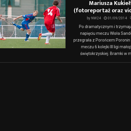
Mariusza Kukieł
(fotoreportaż oraz vi
by
NW24
01/09/2014
Po dramatycznym i trzyma
napięciu meczu Wisła San
przegrała z Porońcem Poronin 3
meczu 6 kolejki III ligi mało
świętokrzyskiej. Bramki w m