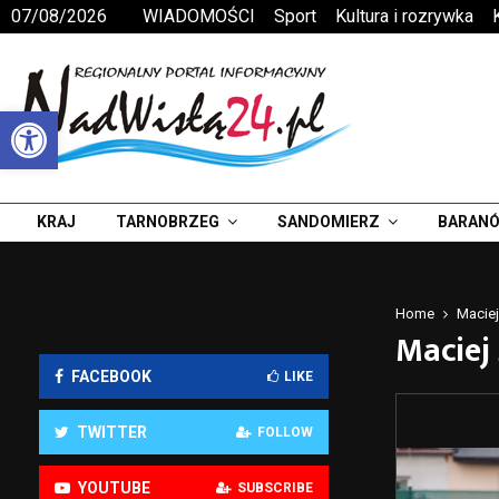
07/08/2026
WIADOMOŚCI
Sport
Kultura i rozrywka
Otwórz pasek narzędzi
KRAJ
TARNOBRZEG
SANDOMIERZ
BARANÓ
Home
Maciej
Maciej
FACEBOOK
LIKE
TWITTER
FOLLOW
YOUTUBE
SUBSCRIBE