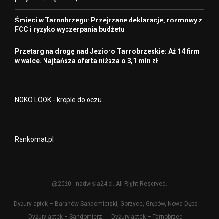
Śmieci w Tarnobrzegu: Przejrzane deklaracje, rozmowy z
FCC i ryzyko wyczerpania budżetu
Przetarg na drogę nad Jezioro Tarnobrzeskie: Aż 14 firm
w walce. Najtańsza oferta niższa o 3,1 mln zł
NOKO LOOK - krople do oczu
Rankomat.pl
@2020 - nadwisla24.pl. All Right Reserved.
Dyżury aptek – Baranów Sandomierski, Gorzyce, Grębów, Nowa Dęba
Dyżury aptek – Sandomierz
Dyżury aptek – Tarnobrzeg