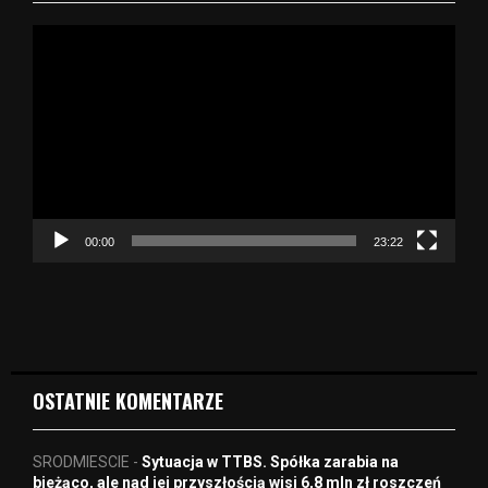
O
d
t
w
a
r
z
a
c
z
00:00
23:22
v
i
d
e
o
OSTATNIE KOMENTARZE
SRODMIESCIE
-
Sytuacja w TTBS. Spółka zarabia na
bieżąco, ale nad jej przyszłością wisi 6,8 mln zł roszczeń