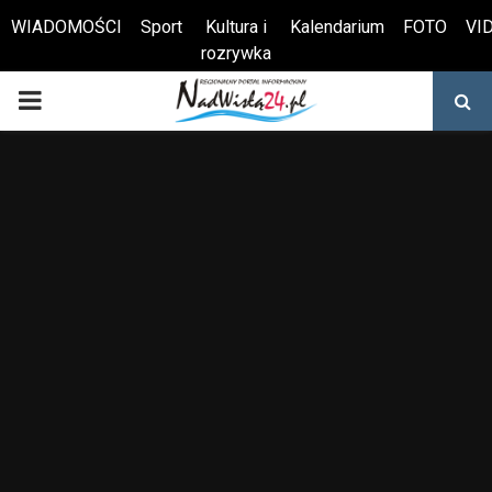
WIADOMOŚCI
Sport
Kultura i
Kalendarium
FOTO
VI
rozrywka
Otwórz pasek narzędzi
PRIMARY
MENU