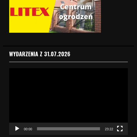
WYDARZENIA Z 31.07.2026
O
d
t
w
a
r
z
a
c
z
00:00
23:22
v