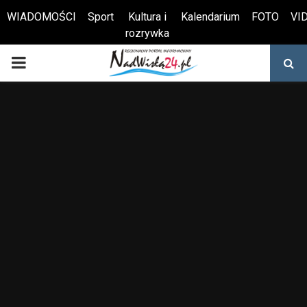
WIADOMOŚCI
Sport
Kultura i
Kalendarium
FOTO
VI
rozrywka
Otwórz pasek narzędzi
PRIMARY
MENU