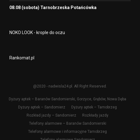
08.08 (sobota) Tarnobrzeska Potańcówka
NOKO LOOK - krople do oczu
Rankomat.pl
@2020 - nadwisla24.pl. All Right Reserved.
Dyżury aptek – Baranów Sandomierski, Gorzyce, Grębów, Nowa Dęba
Dyżury aptek – Sandomierz
Dyżury aptek – Tarnobrzeg
Rozkład jazdy – Sandomierz
Rozkłady jazdy
Telefony alarmowe – Baranów Sandomierski
Telefony alarmowe i informacyjne Tarnobrzeg
Telefony alarmowe Sandomierz