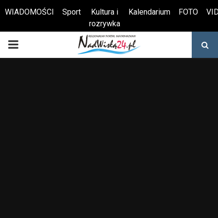
WIADOMOŚCI
Sport
Kultura i
Kalendarium
FOTO
VI
rozrywka
Otwórz pasek narzędzi
PRIMARY
MENU