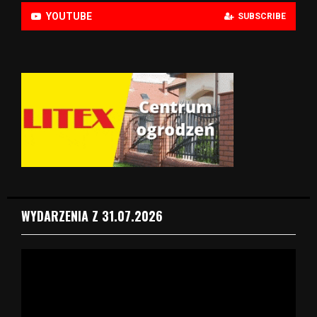
YOUTUBE
SUBSCRIBE
WYDARZENIA Z 31.07.2026
O
d
t
w
a