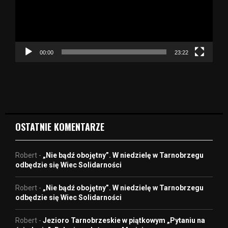
r
z
a
c
z
00:00
23:22
v
i
d
e
o
OSTATNIE KOMENTARZE
Robert
-
„Nie bądź obojętny”. W niedzielę w Tarnobrzegu
odbędzie się Wiec Solidarności
Robert
-
„Nie bądź obojętny”. W niedzielę w Tarnobrzegu
odbędzie się Wiec Solidarności
Robert
-
Jezioro Tarnobrzeskie w piątkowym „Pytaniu na