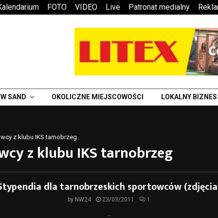
Kalendarium
FOTO
VIDEO
Live
Patronat medialny
Rekl
W SAND
OKOLICZNE MIEJSCOWOŚCI
LOKALNY BIZNES
wcy z klubu IKS tarnobrzeg
wcy z klubu IKS tarnobrzeg
Stypendia dla tarnobrzeskich sportowców (zdjęcia
by
NW24
23/03/2011
1
...