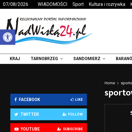
07/08/2026
WIADOMOŚCI
Sport
Kultura i rozrywka
Otwórz pasek narzędzi
KRAJ
TARNOBRZEG
SANDOMIERZ
BARANÓ
Home
sporto
sporto
FACEBOOK
LIKE
TWITTER
FOLLOW
YOUTUBE
SUBSCRIBE