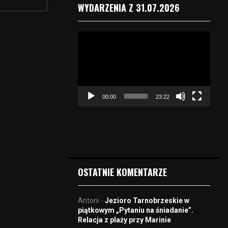
WYDARZENIA Z 31.07.2026
O
d
t
w
a
r
00:00
23:22
z
a
c
z
v
i
d
OSTATNIE KOMENTARZE
e
o
Antoni
-
Jezioro Tarnobrzeskie w
piątkowym „Pytaniu na śniadanie”.
Relacja z plaży przy Marinie