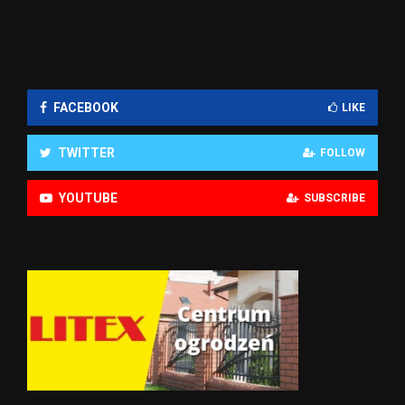
wpisów
FACEBOOK
LIKE
TWITTER
FOLLOW
YOUTUBE
SUBSCRIBE