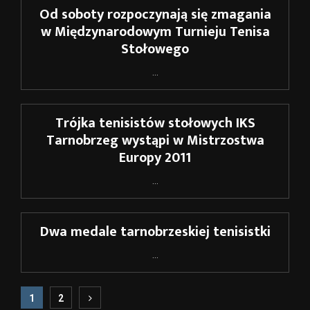
Od soboty rozpoczynają się zmagania
w Międzynarodowym Turnieju Tenisa
Stołowego
...
Trójka tenisistów stołowych IKS
Tarnobrzeg wystąpi w Mistrzostwa
Europy 2011
...
Dwa medale tarnobrzeskiej tenisistki
...
Stronicowanie
1
2