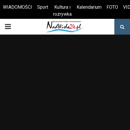
WIADOMOŚCI
Sport
Kultura i
Kalendarium
FOTO
VI
rozrywka
Otwórz pasek narzędzi
PRIMARY
MENU