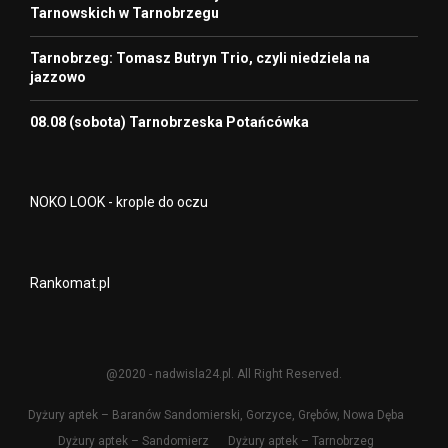
Tarnowskich w Tarnobrzegu
Tarnobrzeg: Tomasz Butryn Trio, czyli niedziela na
jazzowo
08.08 (sobota) Tarnobrzeska Potańcówka
NOKO LOOK - krople do oczu
Rankomat.pl
@2020 - nadwisla24.pl. All Right Reserved.
Dyżury aptek – Baranów Sandomierski, Gorzyce, Grębów, Nowa Dęba
Dyżury aptek – Sandomierz
Dyżury aptek – Tarnobrzeg