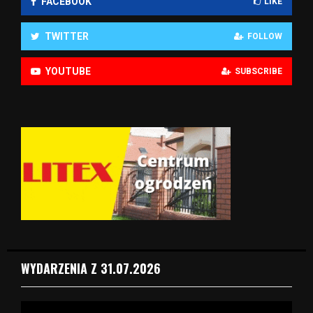
FACEBOOK
LIKE
TWITTER
FOLLOW
YOUTUBE
SUBSCRIBE
WYDARZENIA Z 31.07.2026
O