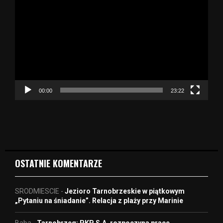
d
t
w
a
r
z
a
c
z
00:00
23:22
v
i
d
e
o
OSTATNIE KOMENTARZE
SRODMIESCIE
-
Jezioro Tarnobrzeskie w piątkowym
„Pytaniu na śniadanie”. Relacja z plaży przy Marinie