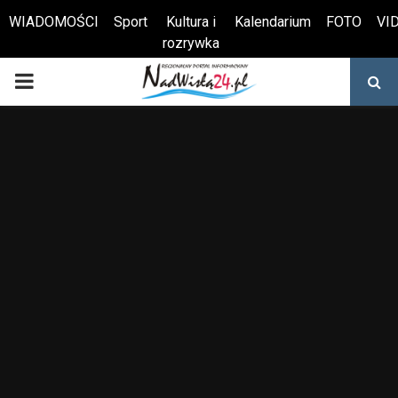
WIADOMOŚCI
Sport
Kultura i
Kalendarium
FOTO
VI
rozrywka
Otwórz pasek narzędzi
PRIMARY
MENU