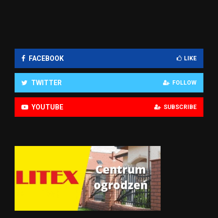
FACEBOOK
LIKE
TWITTER
FOLLOW
YOUTUBE
SUBSCRIBE