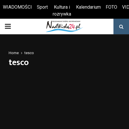
WIADOMOŚCI
Sport
Kultura i
Kalendarium
FOTO
VI
rozrywka
Otwórz pasek narzędzi
PRIMARY
MENU
Home
tesco
tesco