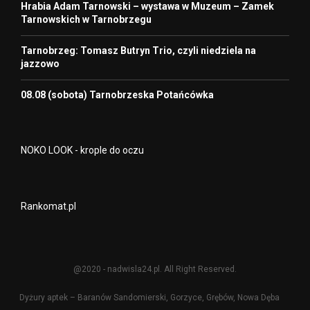
Hrabia Adam Tarnowski – wystawa w Muzeum – Zamek
Tarnowskich w Tarnobrzegu
Tarnobrzeg: Tomasz Butryn Trio, czyli niedziela na
jazzowo
08.08 (sobota) Tarnobrzeska Potańcówka
NOKO LOOK - krople do oczu
Rankomat.pl
@2020 - nadwisla24.pl. All Right Reserved.
Dyżury aptek – Baranów Sandomierski, Gorzyce, Grębów, Nowa Dęba