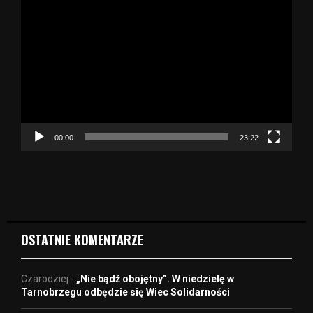
O
d
t
w
a
r
z
a
c
z
00:00
23:22
v
i
d
e
o
OSTATNIE KOMENTARZE
Czarodziej
-
„Nie bądź obojętny”. W niedzielę w
Tarnobrzegu odbędzie się Wiec Solidarności