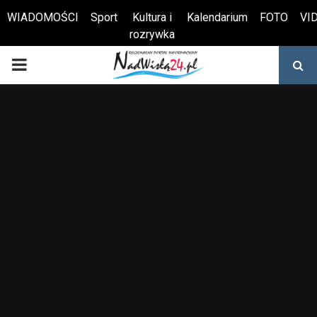
WIADOMOŚCI
Sport
Kultura i
Kalendarium
FOTO
VI
rozrywka
Otwórz pasek narzędzi
PRIMARY
MENU