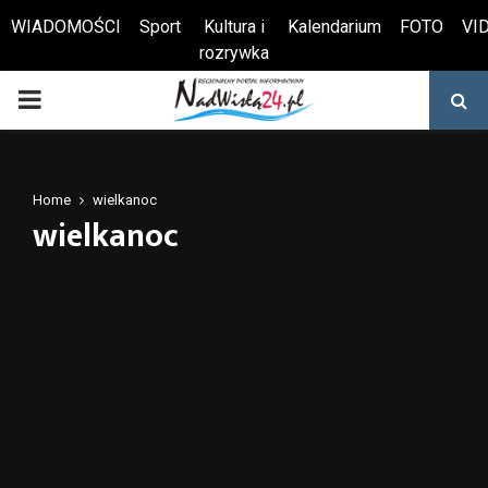
WIADOMOŚCI
Sport
Kultura i
Kalendarium
FOTO
VI
rozrywka
Otwórz pasek narzędzi
PRIMARY
MENU
Home
wielkanoc
wielkanoc