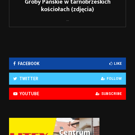
Groby Pańskie w tarnobrzeskich
kościołach (zdjęcia)
...
FACEBOOK
LIKE
TWITTER
FOLLOW
YOUTUBE
SUBSCRIBE