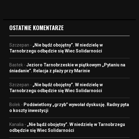
d
e
o
OSTATNIE KOMENTARZE
Szczepan
-
„Nie bądź obojętny”. W niedzielę w
Tarnobrzegu odbędzie się Wiec Solidarności
Bastek
-
Jezioro Tarnobrzeskie w piątkowym „Pytaniu na
śniadanie”. Relacja z plaży przy Marinie
Szczepan
-
„Nie bądź obojętny”. W niedzielę w
Tarnobrzegu odbędzie się Wiec Solidarności
Bolek
-
Podświetlony „grzyb” wywołał dyskusję. Radny pyta
o koszty inwestycji
Kanalia
-
„Nie bądź obojętny”. W niedzielę w Tarnobrzegu
odbędzie się Wiec Solidarności