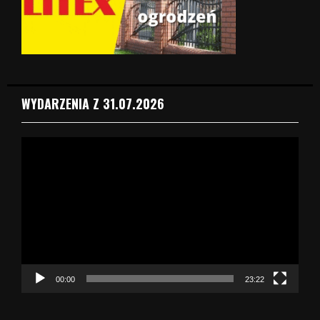
WYDARZENIA Z 31.07.2026
O
d
t
w
a
r
z
a
c
z
00:00
23:22
v
i