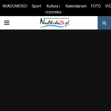
WIADOMOŚCI
Sport
Kultura i
Kalendarium
FOTO
VI
rozrywka
Otwórz pasek narzędzi
PRIMARY
MENU