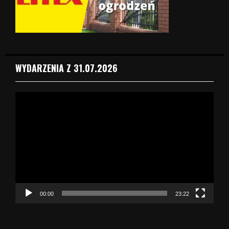
WYDARZENIA Z 31.07.2026
O
d
t
w
a
r
z
a
c
z
00:00
23:22
v
i
d