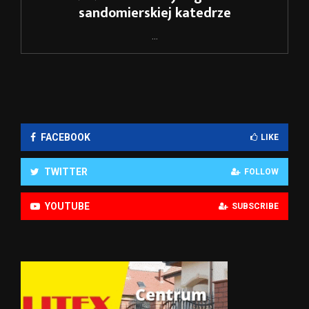
sandomierskiej katedrze
...
FACEBOOK
LIKE
TWITTER
FOLLOW
YOUTUBE
SUBSCRIBE