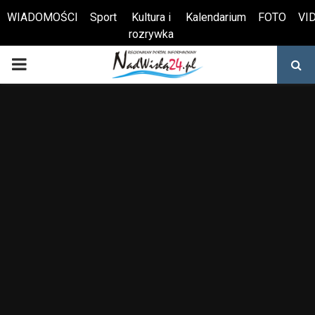
WIADOMOŚCI
Sport
Kultura i
Kalendarium
FOTO
VI
rozrywka
Otwórz pasek narzędzi
PRIMARY
MENU