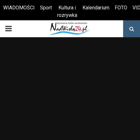
WIADOMOŚCI
Sport
Kultura i
Kalendarium
FOTO
VI
rozrywka
Otwórz pasek narzędzi
PRIMARY
MENU