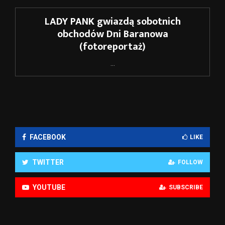
LADY PANK gwiazdą sobotnich
obchodów Dni Baranowa
(fotoreportaż)
...
FACEBOOK
LIKE
TWITTER
FOLLOW
YOUTUBE
SUBSCRIBE