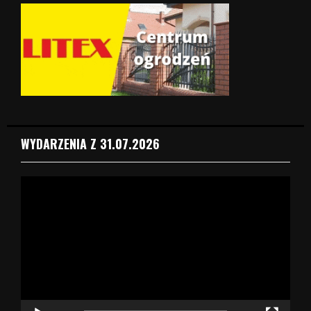
WYDARZENIA Z 31.07.2026
O
d
t
w
a
r
z
a
c