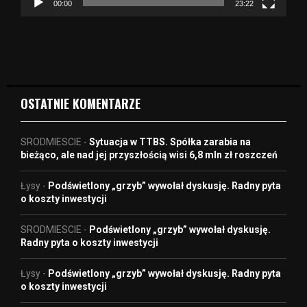
z
00:00
23:22
v
i
d
e
o
OSTATNIE KOMENTARZE
SRODMIESCIE
-
Sytuacja w TTBS. Spółka zarabia na
bieżąco, ale nad jej przyszłością wisi 6,8 mln zł roszczeń
Łysy
-
Podświetlony „grzyb” wywołał dyskusję. Radny pyta
o koszty inwestycji
SRODMIESCIE
-
Podświetlony „grzyb” wywołał dyskusję.
Radny pyta o koszty inwestycji
Łysy
-
Podświetlony „grzyb” wywołał dyskusję. Radny pyta
o koszty inwestycji