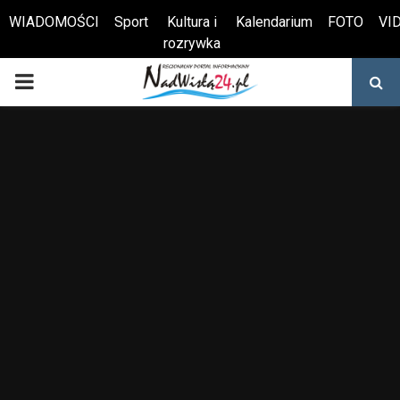
WIADOMOŚCI
Sport
Kultura i
Kalendarium
FOTO
VI
rozrywka
Otwórz pasek narzędzi
PRIMARY
MENU