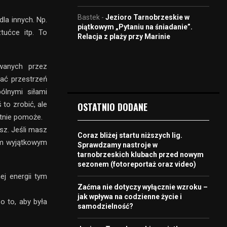
Bastek
-
Jezioro Tarnobrzeskie w
dla innych. Np.
piątkowym „Pytaniu na śniadanie”.
tućce itp. To
Relacja z plaży przy Marinie
wanych przez
ać przestrzeń
ólnymi siłami
to zrobić, ale
OSTATNIO DODANE
ętnie pomoże.
sz. Jeśli masz
Coraz bliżej startu niższych lig.
tym wyjątkowym
Sprawdzamy nastroje w
tarnobrzeskich klubach przed nowym
sezonem (fotoreportaż oraz video)
j energii tym
Zaćma nie dotyczy wyłącznie wzroku –
jak wpływa na codzienne życie i
o to, aby była
samodzielność?