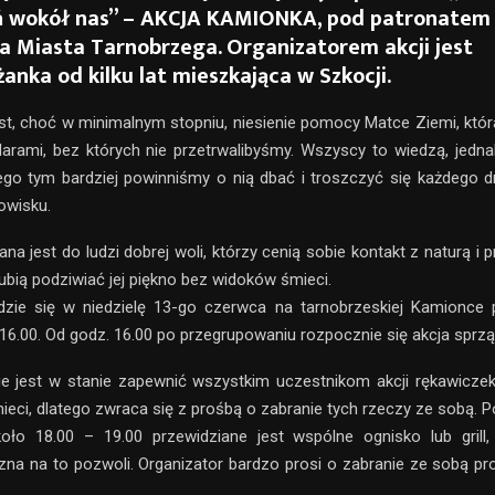
ń wokół nas” – AKCJA KAMIONKA, pod patronatem
a Miasta Tarnobrzega. Organizatorem akcji jest
anka od kilku lat mieszkająca w Szkocji.
est, choć w minimalnym stopniu, niesienie pomocy Matce Ziemi, któ
arami, bez których nie przetrwalibyśmy. Wszyscy to wiedzą, jedna
ego tym bardziej powinniśmy o nią dbać i troszczyć się każdego d
owisku.
na jest do ludzi dobrej woli, którzy cenią sobie kontakt z naturą i
 lubią podziwiać jej piękno bez widoków śmieci.
dzie się w niedzielę 13-go czerwca na tarnobrzeskiej Kamionce 
 16.00. Od godz. 16.00 po przegrupowaniu rozpocznie się akcja sprząt
ie jest w stanie zapewnić wszystkim uczestnikom akcji rękawicze
eci, dlatego zwraca się z prośbą o zabranie tych rzeczy ze sobą. 
oło 18.00 – 19.00 przewidziane jest wspólne ognisko lub grill, 
zna na to pozwoli. Organizator bardzo prosi o zabranie ze sobą pr