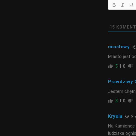
15
KOMENT
miastowy
Miasto jest o
5
0
Prawdziwy 
Jestem chętny,
3
0
Krysia
5 l
Na Kamionce o