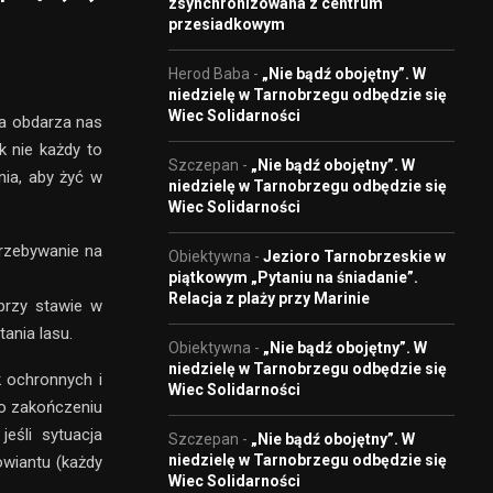
zsynchronizowana z centrum
przesiadkowym
Herod Baba
-
„Nie bądź obojętny”. W
niedzielę w Tarnobrzegu odbędzie się
Wiec Solidarności
ra obdarza nas
k nie każdy to
Szczepan
-
„Nie bądź obojętny”. W
nia, aby żyć w
niedzielę w Tarnobrzegu odbędzie się
Wiec Solidarności
 przebywanie na
Obiektywna
-
Jezioro Tarnobrzeskie w
piątkowym „Pytaniu na śniadanie”.
Relacja z plaży przy Marinie
przy stawie w
ania lasu.
Obiektywna
-
„Nie bądź obojętny”. W
niedzielę w Tarnobrzegu odbędzie się
k ochronnych i
Wiec Solidarności
Po zakończeniu
jeśli sytuacja
Szczepan
-
„Nie bądź obojętny”. W
niedzielę w Tarnobrzegu odbędzie się
owiantu (każdy
Wiec Solidarności