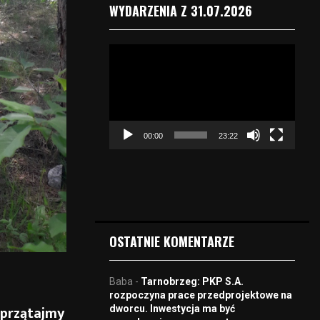
WYDARZENIA Z 31.07.2026
O
d
t
w
a
r
00:00
23:22
z
a
c
z
v
i
d
OSTATNIE KOMENTARZE
e
o
Baba
-
Tarnobrzeg: PKP S.A.
rozpoczyna prace przedprojektowe na
sprzątajmy
dworcu. Inwestycja ma być