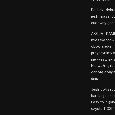
Do ludzi dobre
jeśli masz d
cudowny gest d
AKCJA KAMIO
mieszkańców 
obok siebie,
przyczynimy s
nie wiesz jak
Nie ważne, il
ochotę dołącz
dniu.
Jeśli potrze
bardziej dołąc
Lasy to piękn
czysta. POSPR