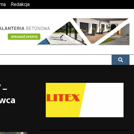
ama
Redakcja
 –
rwca