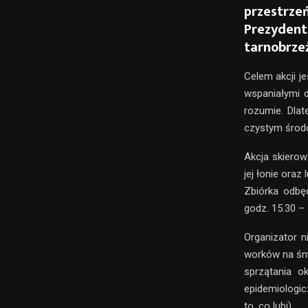
przestrze
Prezydent
tarnobrzeż
Celem akcji j
wspaniałymi d
rozumie. Dlat
czystym środ
Akcja skierowa
jej łonie oraz
Zbiórka odbę
godz. 15.30 –
Organizator n
worków na śmi
sprzątania ok
epidemiologic
to, co lubi).