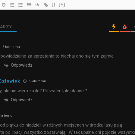
{}
[+]
ARZY
5 lata temu
dpowiedzialne za sprzątanie to niechaj ono się tym zajmie.
Odpowiedz
Człowiek
5 lata temu
 ale nie wiem za ile? Prezydent, ile płacisz?
Odpowiedz
ata temu
d piątku do niedzieli w różnych miejscach w środku lasu palą