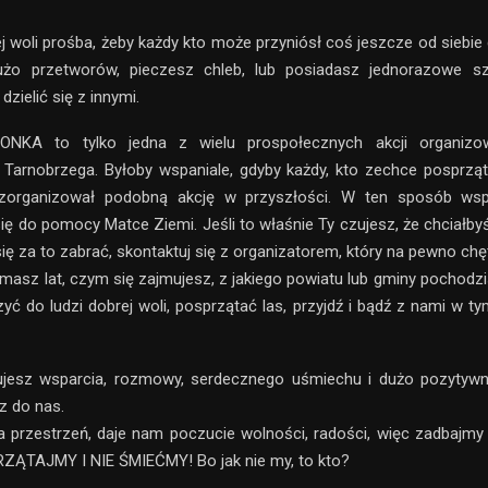
j woli prośba, żeby każdy kto może przyniósł coś jeszcze od siebie 
użo przetworów, pieczesz chleb, lub posiadasz jednorazowe sz
zielić się z innymi.
NKA to tylko jedna z wielu prospołecznych akcji organizo
Tarnobrzega. Byłoby wspaniale, gdyby każdy, kto zechce posprząt
 zorganizował podobną akcję w przyszłości. W ten sposób wsp
ię do pomocy Matce Ziemi. Jeśli to właśnie Ty czujesz, że chciałbyś 
 się za to zabrać, skontaktuj się z organizatorem, który na pewno ch
e masz lat, czym się zajmujesz, z jakiego powiatu lub gminy pochodzi
yć do ludzi dobrej woli, posprzątać las, przyjdź i bądź z nami w 
bujesz wsparcia, rozmowy, serdecznego uśmiechu i dużo pozytywne
z do nas.
a przestrzeń, daje nam poczucie wolności, radości, więc zadbajmy 
ZĄTAJMY I NIE ŚMIEĆMY! Bo jak nie my, to kto?