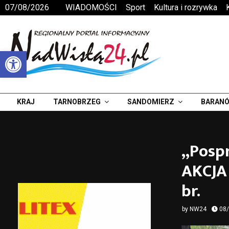
07/08/2026
WIADOMOŚCI
Sport
Kultura i rozrywka
Otwórz pasek narzędzi
KRAJ
TARNOBRZEG
SANDOMIERZ
BARANÓ
„Pospr
AKCJA
br.
by
NW24
08