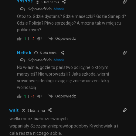
??????
5 lata temu
Odpowiedź do
Marek
Otóż to. Gdzie dystans? Gdzie maseczki? Gdzie Sanepid?
Gdzie Policja? Piwo sprzedajo? A można tak w miejscu
publicznym?
Odpowiedz
1
-2
Neltah
5 lata temu
Odpowiedź do
Marek
No właśnie, gdzie to państwo policyjne o którym
marzyłeś? Nie wprowadzili? Jaka szkoda ,wierni
srovidowej ideologii czują się zniesmaczeni taką
wolnością
Odpowiedz
1
-1
walt
5 lata temu
wielki mecz białoczerwonych.
wspaniały Szczęsny,nieprawdopodobny Krychowiak a i
cała reszta niczego sobie.