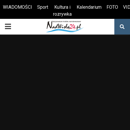
WIADOMOŚCI
Sport
Kultura i
Kalendarium
FOTO
VI
rozrywka
Otwórz pasek narzędzi
PRIMARY
MENU