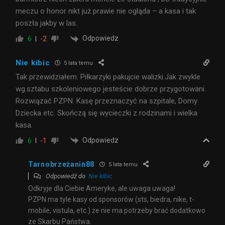
meczu o honor nikt już prawie nie ogląda – a kasa i tak
poszła jakby w las.
Odpowiedz
6
-2
Nie kibic
5 lata temu
Tak przewidziałem. Piłkarzyki pakujcie walizki.Jak zwykle
wg.sztabu szkoleniowego jesteście dobrze przygotowani.
Rozwiązać PZPN. Kasę przeznaczyć na szpitale, Domy
Dziecka etc. Skończą się wycieczki z rodzinami i wielka
kasa.
Odpowiedz
6
-1
Tarnobrzeżanin88
5 lata temu
Odpowiedź do
Nie kibic
Odkryje dla Ciebie Ameryke, ale uwaga uwaga!
PZPN ma tyle kasy od sponsorów (sts, biedra, nike, t-
mobile, vistula, etc.) że nie ma potrzeby brać dodatkowo
ze Skarbu Państwa.