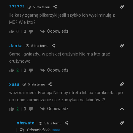
??????
5 lata temu
Ile kasy zgarną piłkarzyki jeśli szybko ich wyeliminują z
ME? Wie kto?
Odpowiedz
0
0
Janka
5 lata temu
Same ,,gwiazdy,, w polskiej drużynie Nie ma kto grać
drużynowo
Odpowiedz
2
0
xaaa
5 lata temu
wczoraj mecz Francja Niemcy strefa kibica zamknieta , po
co robic zamieszanie i sie zamykac na kibiców ?!
Odpowiedz
2
0
obywatel
5 lata temu
Odpowiedź do
xaaa