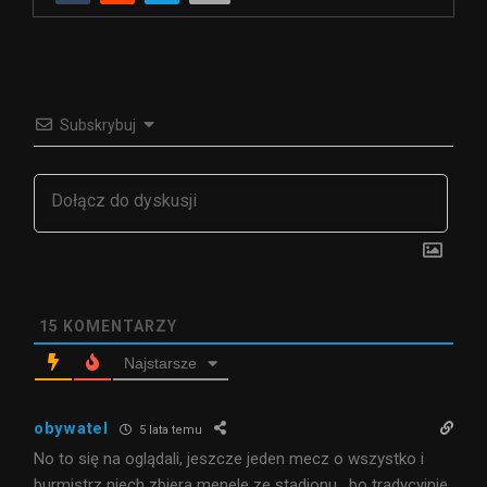
Subskrybuj
15
KOMENTARZY
Najstarsze
obywatel
5 lata temu
No to się na oglądali, jeszcze jeden mecz o wszystko i
burmistrz niech zbiera menele ze stadionu , bo tradycyjnie