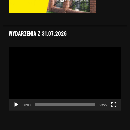
WYDARZENIA Z 31.07.2026
O
d
t
w
a
r
z
a
c
z
00:00
23:22
v
i
d
e