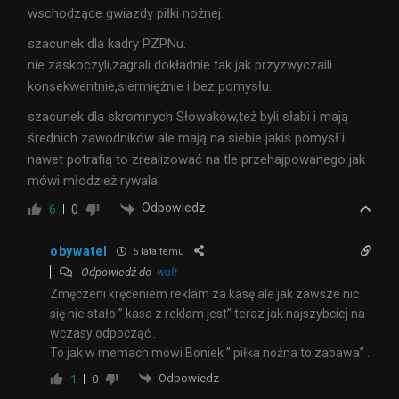
wschodzące gwiazdy piłki nożnej.
szacunek dla kadry PZPNu.
nie zaskoczyli,zagrali dokładnie tak jak przyzwyczaili.
konsekwentnie,siermiężnie i bez pomysłu.
szacunek dla skromnych Słowaków,też byli słabi i mają
średnich zawodników ale mają na siebie jakiś pomysł i
nawet potrafią to zrealizować na tle przehajpowanego jak
mówi młodzież rywala.
Odpowiedz
6
0
obywatel
5 lata temu
Odpowiedź do
walt
Zmęczeni kręceniem reklam za kasę ale jak zawsze nic
się nie stało ” kasa z reklam jest” teraz jak najszybciej na
wczasy odpocząć .
To jak w memach mówi Boniek ” piłka nożna to zabawa” .
Odpowiedz
1
0