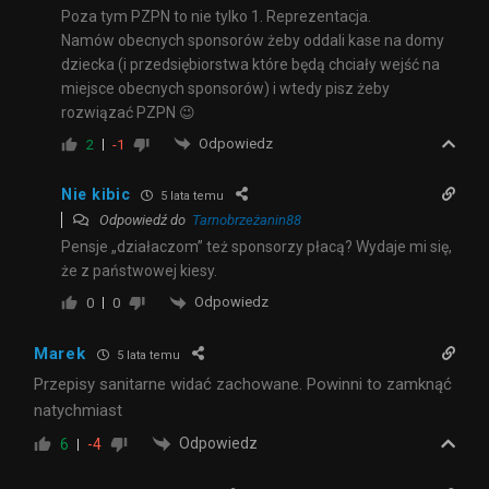
Poza tym PZPN to nie tylko 1. Reprezentacja.
Namów obecnych sponsorów żeby oddali kase na domy
dziecka (i przedsiębiorstwa które będą chciały wejść na
miejsce obecnych sponsorów) i wtedy pisz żeby
rozwiązać PZPN 😉
Odpowiedz
2
-1
Nie kibic
5 lata temu
Odpowiedź do
Tarnobrzeżanin88
Pensje „działaczom” też sponsorzy płacą? Wydaje mi się,
że z państwowej kiesy.
Odpowiedz
0
0
Marek
5 lata temu
Przepisy sanitarne widać zachowane. Powinni to zamknąć
natychmiast
Odpowiedz
6
-4