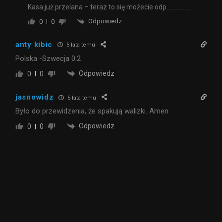
Kasa już przelana – teraz to się możecie odp……………..
Odpowiedz
0
0
anty kibic
5 lata temu
Polska -Szwecja 0:2
Odpowiedz
0
0
jasnowidz
5 lata temu
Było do przewidzenia, że spakują walizki. Amen
Odpowiedz
0
0