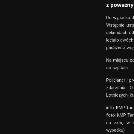
z poważnym
Do wypadku d
Wstępnie usta
sekundach od 
leciało dwóch
pasażer z wo
Na miejscu zd
do szpitala.
Policjanci i 
zdarzenia. 
Lotniczych, k
info: KMP Tar
foto: KMP Tar
na zimę w m
wypadku)