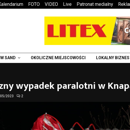
Kalendarium
FOTO
VIDEO
Live
Patronat medialny
Rekl
W SAND
OKOLICZNE MIEJSCOWOŚCI
LOKALNY BIZNES
czny wypadek paralotni w Kna
/05/2023
2