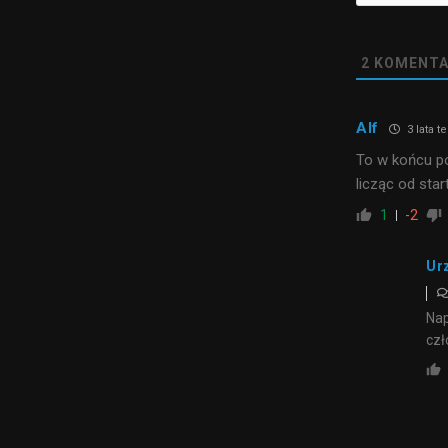
2
KOMENTA
Alf
3 lata 
To w końcu po
licząc od star
1
-2
Ur
Nap
czł