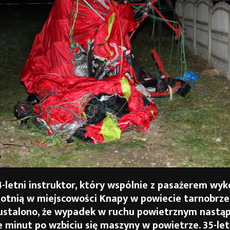
4-letni instruktor, który wspólnie z pasażerem wy
otnią w miejscowości Knapy w powiecie tarnobrze
ustalono, że wypadek w ruchu powietrznym nastąp
e minut po wzbiciu się maszyny w powietrze. 35-let