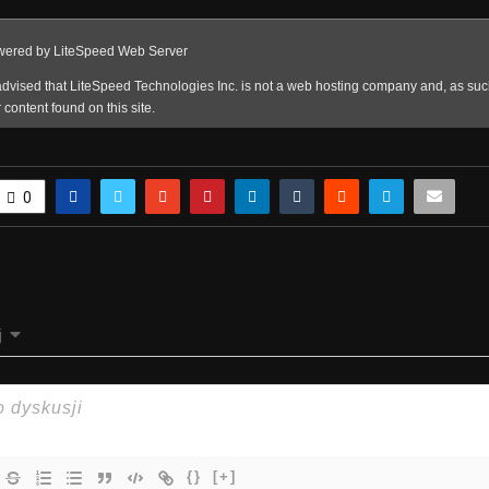
0
j
{}
[+]