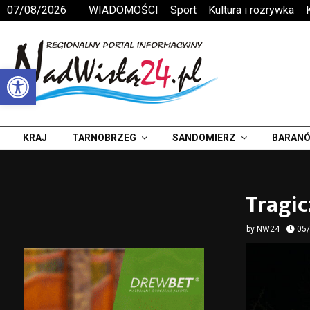
07/08/2026
WIADOMOŚCI
Sport
Kultura i rozrywka
Otwórz pasek narzędzi
KRAJ
TARNOBRZEG
SANDOMIERZ
BARANÓ
Tragi
by
NW24
05