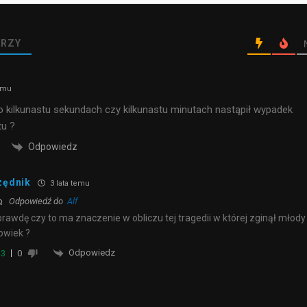
RZY
temu
 kilkunastu sekundach czy kilkunastu minutach nastąpił wypadek
tu ?
Odpowiedz
zędnik
3 lata temu
Odpowiedź do
Alf
rawdę czy to ma znaczenie w obliczu tej tragedii w której zginął młody
owiek ?
Odpowiedz
3
0