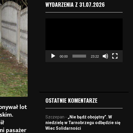
WYDARZENIA Z 31.07.2026
O
d
t
w
a
r
00:00
23:22
z
a
c
z
v
i
d
OSTATNIE KOMENTARZE
e
konywał lot
o
skim.
Szczepan
-
„Nie bądź obojętny”. W
ił
niedzielę w Tarnobrzegu odbędzie się
ni pasażer
Wiec Solidarności