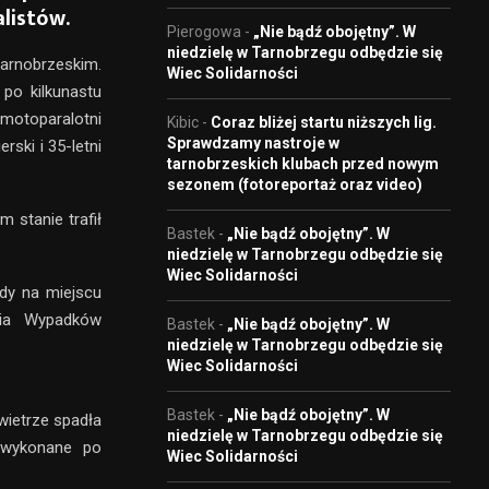
alistów.
Pierogowa
-
„Nie bądź obojętny”. W
niedzielę w Tarnobrzegu odbędzie się
arnobrzeskim.
Wiec Solidarności
 po kilkunastu
 motoparalotni
Kibic
-
Coraz bliżej startu niższych lig.
Sprawdzamy nastroje w
ski i 35-letni
tarnobrzeskich klubach przed nowym
sezonem (fotoreportaż oraz video)
 stanie trafił
Bastek
-
„Nie bądź obojętny”. W
niedzielę w Tarnobrzegu odbędzie się
Wiec Solidarności
ady na miejscu
nia Wypadków
Bastek
-
„Nie bądź obojętny”. W
niedzielę w Tarnobrzegu odbędzie się
Wiec Solidarności
Bastek
-
„Nie bądź obojętny”. W
wietrze spadła
niedzielę w Tarnobrzegu odbędzie się
 wykonane po
Wiec Solidarności