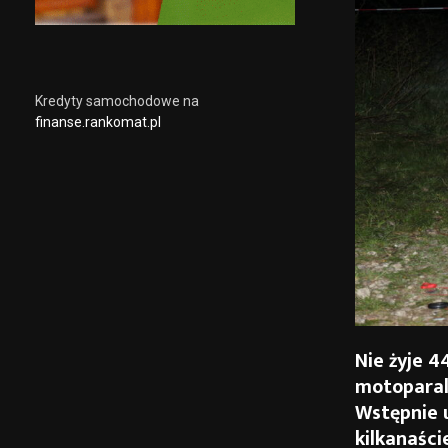
Kredyty samochodowe na
finanse.rankomat.pl
Nie żyje 4
motoparal
Wstępnie 
kilkanaści