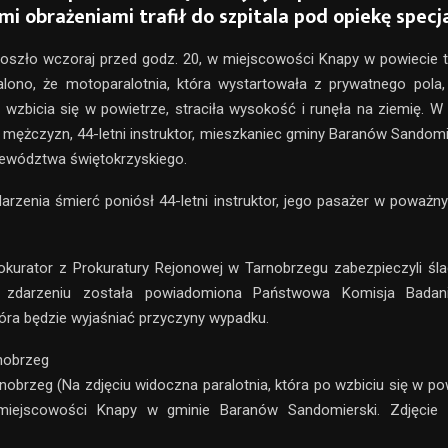
i obrażeniami trafił do szpitala pod opiekę specj
oszło wczoraj przed godz. 20, w miejscowości Knapy w powiecie t
lono, że motoparalotnia, która wystartowała z prywatnego pola,
wzbicia się w powietrze, straciła wysokość i runęła na ziemię. W
 mężczyzn, 44-letni instruktor, mieszkaniec gminy Baranów Sandomier
jewództwa świętokrzyskiego.
arzenia śmierć poniósł 44-letni instruktor, jego pasażer w poważnym
prokurator z Prokuratury Rejonowej w Tarnobrzegu zabezpieczyli śl
O zdarzeniu została powiadomiona Państwowa Komisja Bada
tóra będzie wyjaśniać przyczyny wypadku.
nobrzeg
nobrzeg (Na zdjęciu widoczna paralotnia, która po wzbiciu się w po
iejscowości Knapy w gminie Baranów Sandomierski. Zdjęcie