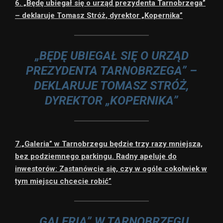
6. „Będę ubiegał się o urząd prezydenta Tarnobrzega”
– deklaruje Tomasz Stróż, dyrektor „Kopernika”
„BĘDĘ UBIEGAŁ SIĘ O URZĄD
PREZYDENTA TARNOBRZEGA” –
DEKLARUJE TOMASZ STRÓŻ,
DYREKTOR „KOPERNIKA”
7.„Galeria” w Tarnobrzegu będzie trzy razy mniejsza,
bez podziemnego parkingu. Radny apeluje do
inwestorów: Zastanówcie się, czy w ogóle cokolwiek w
tym miejscu chcecie robić”
„GALERIA” W TARNOBRZEGU