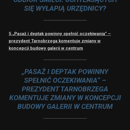
SIĘ WYŁAPIĄ URZĘDNICY?
5.„Pasaż i deptak powinny spełnić oczekiwania” –
prezydent Tarnobrzega komentuje zmiany w
koncepcji budowy galerii w centrum
„PASAŻ I DEPTAK POWINNY
SPEŁNIĆ OCZEKIWANIA” –
PREZYDENT TARNOBRZEGA
KOMENTUJE ZMIANY W KONCEPCJI
BUDOWY GALERII W CENTRUM