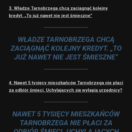
3. Władze Tarnobrzega chcą zaciągnąć kolejny
kredyt. „To już nawet nie jest śmieszne”
WŁADZE TARNOBRZEGA CHCĄ
ZACIĄGNĄĆ KOLEJNY KREDYT. „TO
JUŻ NAWET NIE JEST ŚMIESZNE”
4. Nawet 5 tysięcy mieszkańców Tarnobrzega nie płaci
za odbiór śmieci. Uchylających się wyłapią urzędnicy?
NAWET 5 TYSIĘCY MIESZKAŃCÓW
TARNOBRZEGA NIE PŁACI ZA
ODBIÓR ŚMIECI. UCHYLAJĄCYCH