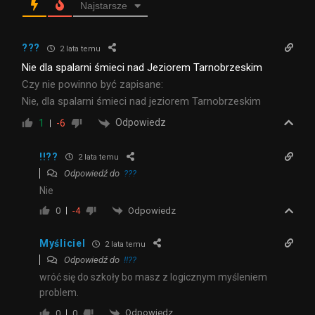
Najstarsze
???
2 lata temu
Nie dla spalarni śmieci nad Jeziorem Tarnobrzeskim
Czy nie powinno być zapisane:
Nie, dla spalarni śmieci nad jeziorem Tarnobrzeskim
Odpowiedz
1
-6
!!??
2 lata temu
Odpowiedź do
???
Nie
Odpowiedz
0
-4
Myśliciel
2 lata temu
Odpowiedź do
!!??
wróć się do szkoły bo masz z logicznym myśleniem
problem.
Odpowiedz
0
0