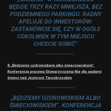
BĘDZIE TRZY RAZY MNIEJSZA, BEZ
PODZIEMNEGO PARKINGU. RADNY
APELUJE DO INWESTORÓW:
ZASTANÓWCIE SIĘ, CZY W OGÓLE
COKOLWIEK W TYM MIEJSCU
CHCECIE ROBIĆ”
8.„Będziemy uzdrowiskiem albo śmieciowiskiem”.
Konferencja prasowa Stowarzyszenia Nie dla spalarni
śmieci nad Jeziorem Tarnobrzeskim
„BĘDZIEMY UZDROWISKIEM ALBO
ŚMIECIOWISKIEM”. KONFERENCJA