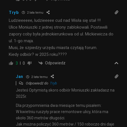
Tryb
2 lata temu
Ludzieeeeee, ludzieeeee cud nad Wisła się stał !!!
Ulice Moniuszki z jednej strony zablokowali. Postawili
zapory coby była jednokierunkowa od ul. Mickiewicza do
ul. 1-go maja.
Musi, że szpiedzy urzędu miasta czytają forum.
Kiedy odbiór? w 2025 roku????
Odpowiedz
3
0
Jan
2 lata temu
Odpowiedź do
Tryb
Jesteś Optymistą skoro odbiór Moniuszki zakładasz na
2025r.
Dla przypomnienia dwa miesiące temu pisałem:
W kwietniu ruszyły prace remontowe ulicy, która ma
około 360 metrów długości.
Jak można policzyć 360 metrów / 150 roboczo dni daje