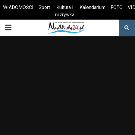
WIADOMOŚCI
Sport
Kultura i
Kalendarium
FOTO
VI
rozrywka
Otwórz pasek narzędzi
PRIMARY
MENU