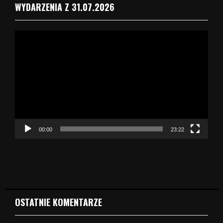
WYDARZENIA Z 31.07.2026
O
d
t
w
a
r
z
a
c
z
00:00
23:22
v
i
d
e
o
OSTATNIE KOMENTARZE