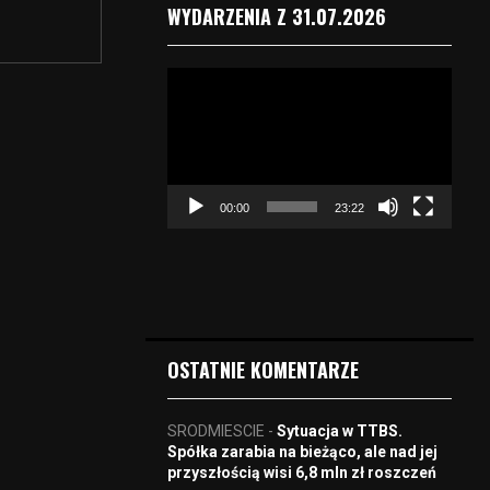
WYDARZENIA Z 31.07.2026
O
d
t
w
a
r
00:00
23:22
z
a
c
z
v
i
d
OSTATNIE KOMENTARZE
e
o
SRODMIESCIE
-
Sytuacja w TTBS.
Spółka zarabia na bieżąco, ale nad jej
przyszłością wisi 6,8 mln zł roszczeń