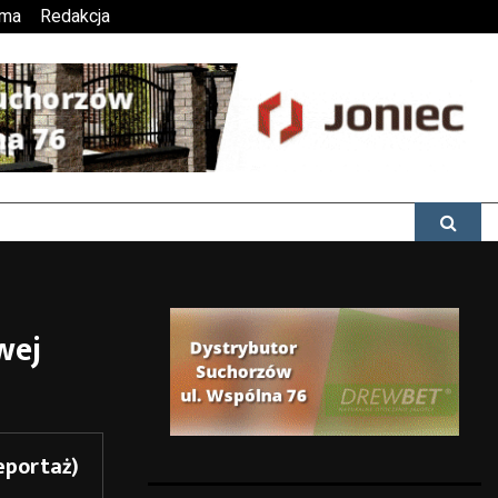
ama
Redakcja
wej
eportaż)