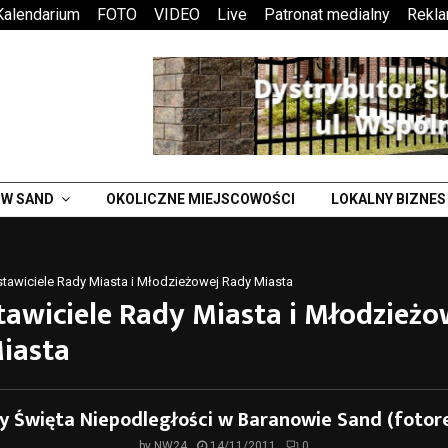
Kalendarium
FOTO
VIDEO
Live
Patronat medialny
Rekl
W SAND
OKOLICZNE MIEJSCOWOŚCI
LOKALNY BIZNES
tawiciele Rady Miasta i Młodzieżowej Rady Miasta
tawiciele Rady Miasta i Młodzieżo
iasta
 Święta Niepodległości w Baranowie Sand (fotor
by
NW24
14/11/2011
0