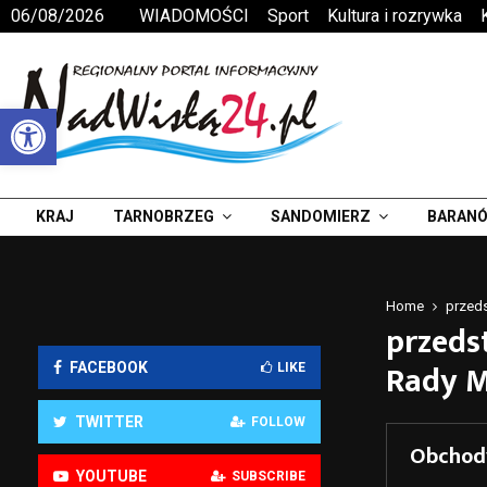
06/08/2026
WIADOMOŚCI
Sport
Kultura i rozrywka
Otwórz pasek narzędzi
KRAJ
TARNOBRZEG
SANDOMIERZ
BARANÓ
Home
przeds
przeds
Rady M
FACEBOOK
LIKE
TWITTER
FOLLOW
Obchody
YOUTUBE
SUBSCRIBE