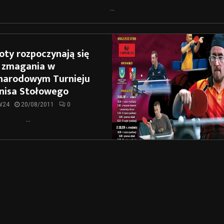
...
ty rozpoczynają się
zmagania w
narodowym Turnieju
nisa Stołowego
W24
20/08/2011
0
...