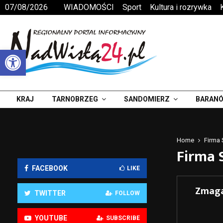
07/08/2026
WIADOMOŚCI
Sport
Kultura i rozrywka
Otwórz pasek narzędzi
KRAJ
TARNOBRZEG
SANDOMIERZ
BARANÓ
Home
Firma 
Firma 
FACEBOOK
LIKE
Zmaga
TWITTER
FOLLOW
YOUTUBE
SUBSCRIBE