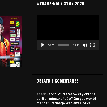
WYDARZENIA Z 31.07.2026
O
d
t
w
a
r
00:00
23:22
z
a
c
z
v
i
d
OSTATNIE KOMENTARZE
e
o
Kazek
-
Konflikt interesów czy obrona
portfeli mieszkańców? Gorąco wokół
mandatu radnego Wacława Golika