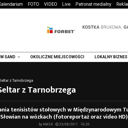
Kalendarium
FOTO
VIDEO
Live
Patronat medialny
Rekl
W SAND
OKOLICZNE MIEJSCOWOŚCI
LOKALNY BIZNES
Seltar z Tarnobrzega
Seltar z Tarnobrzega
nia tenisistów stołowych w Międzynarodowym Tu
Słowian na wózkach (fotoreportaż oraz video HD)
by
NW24
23/08/2011
20