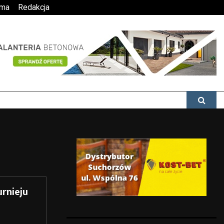
ama
Redakcja
rnieju