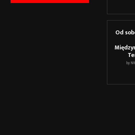
Od sobo
Między
Te
by
N