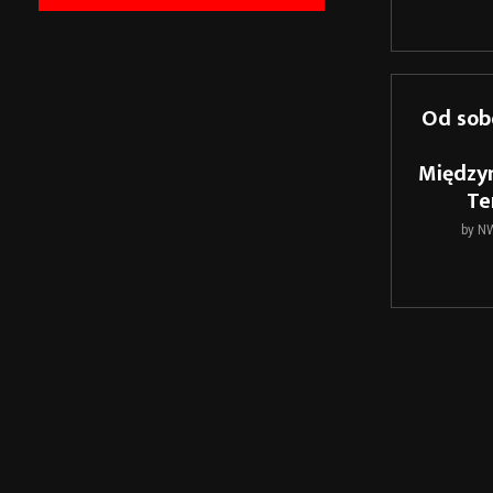
Od sobo
Między
Te
by
N