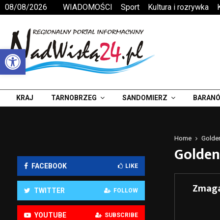
08/08/2026
WIADOMOŚCI
Sport
Kultura i rozrywka
Otwórz pasek narzędzi
KRAJ
TARNOBRZEG
SANDOMIERZ
BARANÓ
Home
Golde
Golden
FACEBOOK
LIKE
Zmaga
TWITTER
FOLLOW
YOUTUBE
SUBSCRIBE