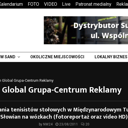
Kalendarium
FOTO
VIDEO
Live
Patronat medialny
Rekl
W SAND
OKOLICZNE MIEJSCOWOŚCI
LOKALNY BIZNES
n Global Grupa-Centrum Reklamy
 Global Grupa-Centrum Reklamy
nia tenisistów stołowych w Międzynarodowym Tu
Słowian na wózkach (fotoreportaż oraz video HD)
by
NW24
23/08/2011
20