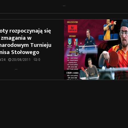
...
ty rozpoczynają się
zmagania w
narodowym Turnieju
nisa Stołowego
W24
20/08/2011
0
...