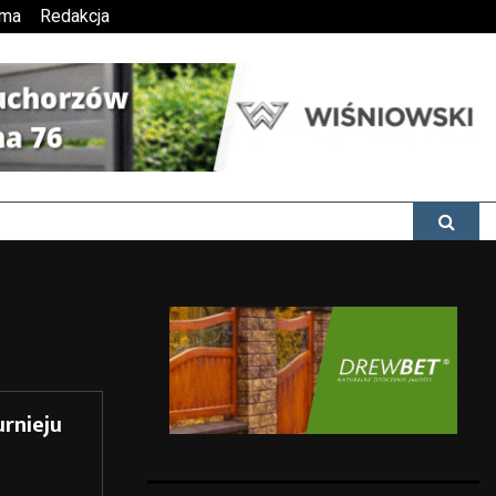
ama
Redakcja
rnieju