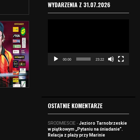
WYDARZENIA Z 31.07.2026
O
d
t
w
a
r
00:00
23:22
z
a
c
z
v
i
d
OSTATNIE KOMENTARZE
e
o
SRODMIESCIE
-
Jezioro Tarnobrzeskie
w piątkowym „Pytaniu na śniadanie”.
Relacja z plaży przy Marinie