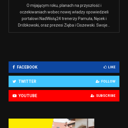
O mijającym roku, planach na przyszłość i
oczekiwaniach wobec nowej władzy opowiedzieli
portalowi NadWisłą24 trenerzy Pamuła, Nęcek i
Dróbkowski, oraz prezesi Zięba i Ciszewski. Swoje...
FACEBOOK
LIKE
TWITTER
FOLLOW
YOUTUBE
SUBSCRIBE