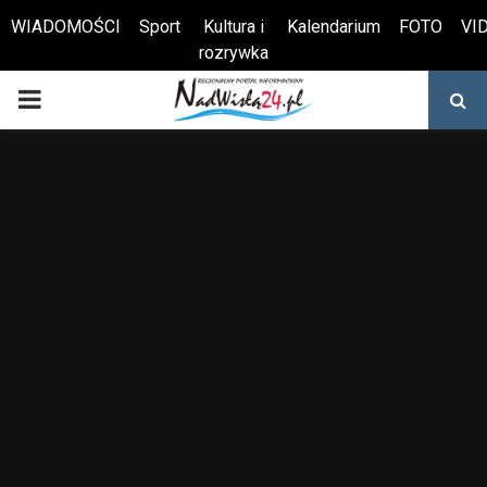
WIADOMOŚCI
Sport
Kultura i
Kalendarium
FOTO
VI
rozrywka
Otwórz pasek narzędzi
PRIMARY
MENU