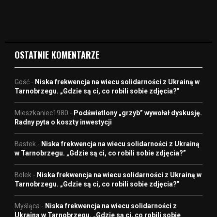
i
d
e
o
OSTATNIE KOMENTARZE
Gość
-
Niska frekwencja na wiecu solidarności z Ukrainą w
Tarnobrzegu. „Gdzie są ci, co robili sobie zdjęcia?”
Mieszkaniec1980
-
Podświetlony „grzyb” wywołał dyskusję.
Radny pyta o koszty inwestycji
Bastek
-
Niska frekwencja na wiecu solidarności z Ukrainą
w Tarnobrzegu. „Gdzie są ci, co robili sobie zdjęcia?”
Bolek
-
Niska frekwencja na wiecu solidarności z Ukrainą w
Tarnobrzegu. „Gdzie są ci, co robili sobie zdjęcia?”
Myśląca
-
Niska frekwencja na wiecu solidarności z
Ukrainą w Tarnobrzegu. „Gdzie są ci, co robili sobie