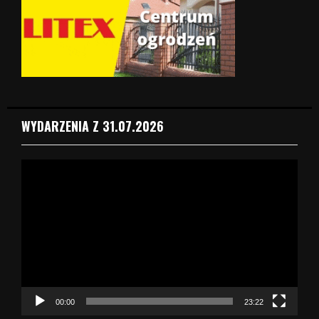
WYDARZENIA Z 31.07.2026
O
d
t
w
a
r
z
a
c
z
00:00
23:22
v