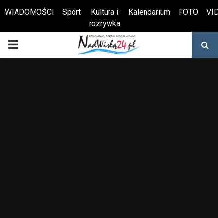
WIADOMOŚCI
Sport
Kultura i
Kalendarium
FOTO
VI
rozrywka
Otwórz pasek narzędzi
PRIMARY
MENU