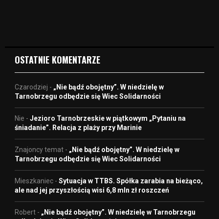
i
d
e
o
OSTATNIE KOMENTARZE
Czarodziej
-
„Nie bądź obojętny”. W niedzielę w
Tarnobrzegu odbędzie się Wiec Solidarności
Nie
-
Jezioro Tarnobrzeskie w piątkowym „Pytaniu na
śniadanie”. Relacja z plaży przy Marinie
Znajoncy temat
-
„Nie bądź obojętny”. W niedzielę w
Tarnobrzegu odbędzie się Wiec Solidarności
Mieszkaniec
-
Sytuacja w TTBS. Spółka zarabia na bieżąco,
ale nad jej przyszłością wisi 6,8 mln zł roszczeń
Robert
-
„Nie bądź obojętny”. W niedzielę w Tarnobrzegu