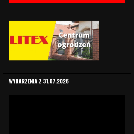
WYDARZENIA Z 31.07.2026
O
d
t
w
a
r