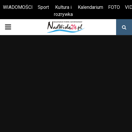
WIADOMOŚCI
Sport
Kultura i
Kalendarium
FOTO
VI
rozrywka
Otwórz pasek narzędzi
PRIMARY
MENU