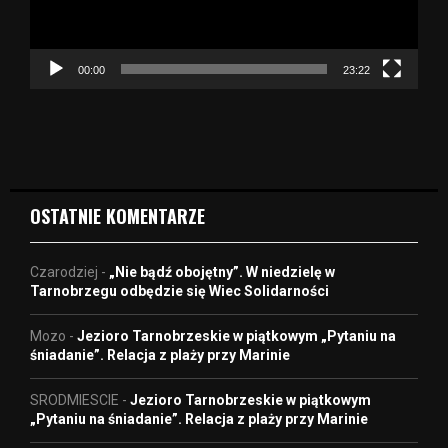
z
a
c
z
00:00
23:22
v
i
d
e
o
OSTATNIE KOMENTARZE
Czarodziej
-
„Nie bądź obojętny”. W niedzielę w
Tarnobrzegu odbędzie się Wiec Solidarności
Mozo
-
Jezioro Tarnobrzeskie w piątkowym „Pytaniu na
śniadanie”. Relacja z plaży przy Marinie
SRODMIESCIE
-
Jezioro Tarnobrzeskie w piątkowym
„Pytaniu na śniadanie”. Relacja z plaży przy Marinie