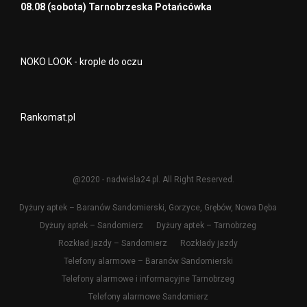
08.08 (sobota) Tarnobrzeska Potańcówka
NOKO LOOK - krople do oczu
Rankomat.pl
@2020 - nadwisla24.pl. All Right Reserved.
Dyżury aptek – Baranów Sandomierski, Gorzyce, Grębów, Nowa Dęba
Dyżury aptek – Sandomierz
Dyżury aptek – Tarnobrzeg
Rozkład jazdy – Sandomierz
Rozkłady jazdy
Telefony alarmowe – Baranów Sandomierski
Telefony alarmowe i informacyjne Tarnobrzeg
Telefony alarmowe Sandomierz