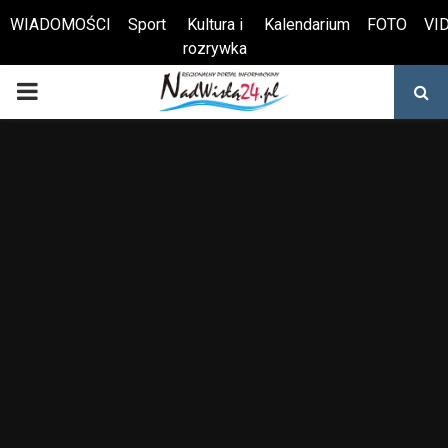
WIADOMOŚCI
Sport
Kultura i
Kalendarium
FOTO
VI
rozrywka
Otwórz pasek narzędzi
PRIMARY
MENU