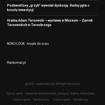
Podświetlony „grzyb” wywołał dyskusję. Radny pyta o
koszty inwestycji
Hrabia Adam Tarnowski – wystawa w Muzeum – Zamek
Tarnowskich w Tarnobrzegu
NOKO LOOK - krople do oczu
Rankomat.pl
@2020 - nadwisla24.pl. All Right Reserved.
Dyżury aptek – Baranów Sandomierski, Gorzyce, Grębów, Nowa Dęba
Dyżury aptek – Sandomierz
Dyżury aptek – Tarnobrzeg