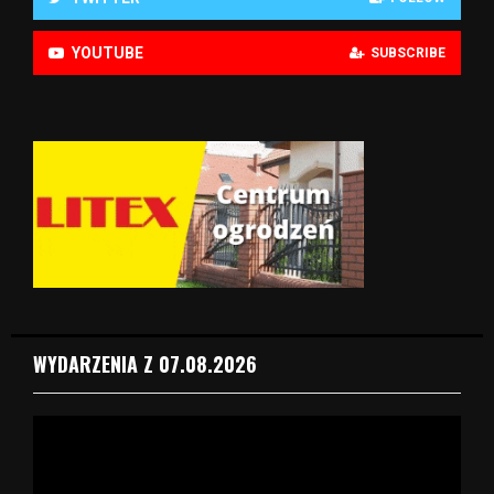
YOUTUBE
SUBSCRIBE
WYDARZENIA Z 07.08.2026
O
d
t