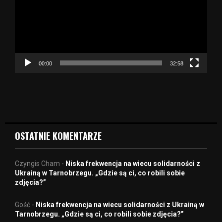
w
a
r
z
a
c
z
00:00
32:58
v
i
d
e
o
OSTATNIE KOMENTARZE
Czyngis Cham
-
Niska frekwencja na wiecu solidarności z
Ukrainą w Tarnobrzegu. „Gdzie są ci, co robili sobie
zdjęcia?”
Gość
-
Niska frekwencja na wiecu solidarności z Ukrainą w
Tarnobrzegu. „Gdzie są ci, co robili sobie zdjęcia?”