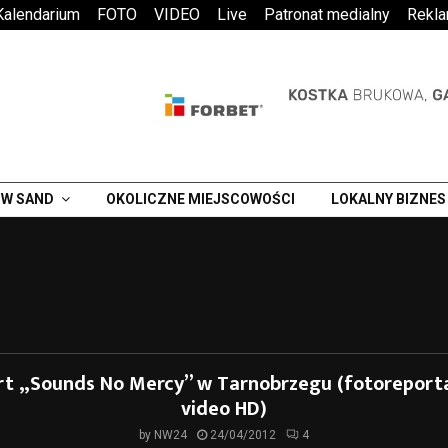
Kalendarium
FOTO
VIDEO
Live
Patronat medialny
Rekl
W SAND
OKOLICZNE MIEJSCOWOŚCI
LOKALNY BIZNES
rt „Sounds No Mercy” w Tarnobrzegu (fotoreporta
video HD)
by
NW24
24/04/2012
4