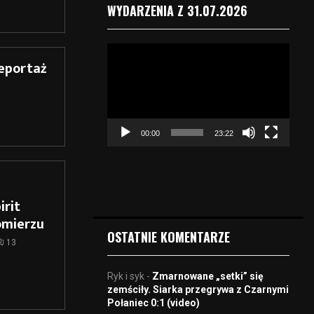
WYDARZENIA Z 31.07.2026
O
reportaż
d
t
w
a
r
00:00
23:22
z
a
c
z
v
irit
i
omierzu
d
OSTATNIE KOMENTARZE
e
13
o
Ryk i syk
-
Zmarnowane „setki” się
zemściły. Siarka przegrywa z Czarnymi
Połaniec 0:1 (video)