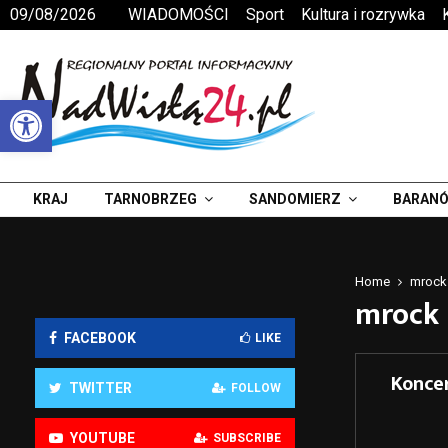
09/08/2026
WIADOMOŚCI
Sport
Kultura i rozrywka
Otwórz pasek narzędzi
KRAJ
TARNOBRZEG
SANDOMIERZ
BARANÓ
Home
mrock
mrock
FACEBOOK
LIKE
Konce
TWITTER
FOLLOW
YOUTUBE
SUBSCRIBE