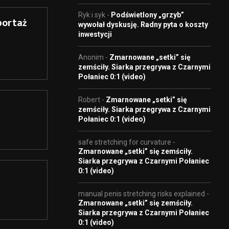
Ryk i syk
-
Podświetlony „grzyb”
portaż
wywołał dyskusję. Radny pyta o koszty
inwestycji
Anonim
-
Zmarnowane „setki” się
zemściły. Siarka przegrywa z Czarnymi
Połaniec 0:1 (video)
Robert
-
Zmarnowane „setki” się
zemściły. Siarka przegrywa z Czarnymi
Połaniec 0:1 (video)
safe stretching for curvature
-
Zmarnowane „setki” się zemściły.
Siarka przegrywa z Czarnymi Połaniec
0:1 (video)
manual penis stretching risks explained
-
Zmarnowane „setki” się zemściły.
Siarka przegrywa z Czarnymi Połaniec
0:1 (video)