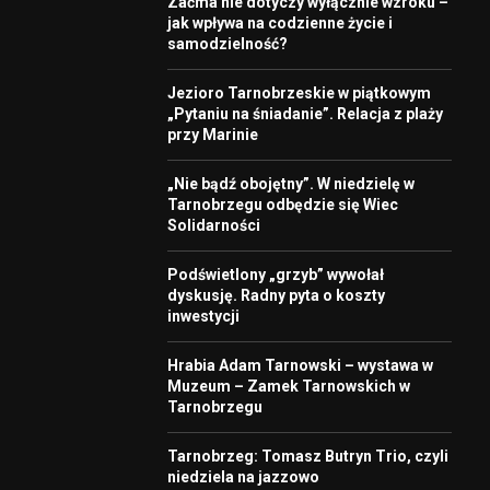
Zaćma nie dotyczy wyłącznie wzroku –
jak wpływa na codzienne życie i
samodzielność?
Jezioro Tarnobrzeskie w piątkowym
„Pytaniu na śniadanie”. Relacja z plaży
przy Marinie
„Nie bądź obojętny”. W niedzielę w
Tarnobrzegu odbędzie się Wiec
Solidarności
Podświetlony „grzyb” wywołał
dyskusję. Radny pyta o koszty
inwestycji
Hrabia Adam Tarnowski – wystawa w
Muzeum – Zamek Tarnowskich w
Tarnobrzegu
Tarnobrzeg: Tomasz Butryn Trio, czyli
niedziela na jazzowo