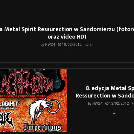
...
a Metal Spirit Ressurection w Sandomierzu (foto
oraz video HD)
by
NW24
18/02/2012
24
...
8. edycja Metal Sp
Ressurection w Sand
by
NW24
12/02/2012
...