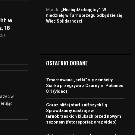
Mundi
-
„Nie bądź obojętny”. W
niedzielę w Tarnobrzegu odbędzie się
ght w
Wiec Solidarności
. 18
6
OSTATNIO DODANE
Zmarnowane „setki” się zemściły.
Siarka przegrywa z Czarnymi Połaniec
0:1 (video)
przeciw
erując
Coraz bliżej startu niższych lig.
Sprawdzamy nastroje w
tarnobrzeskich klubach przed nowym
sezonem (fotoreportaż oraz video)