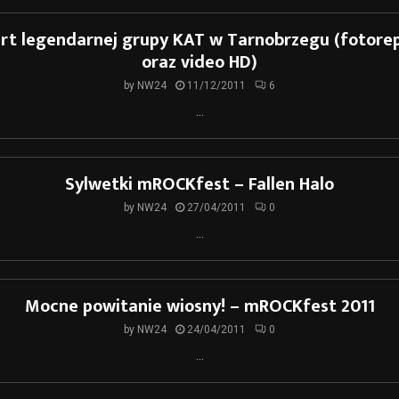
rt legendarnej grupy KAT w Tarnobrzegu (fotore
oraz video HD)
by
NW24
11/12/2011
6
...
Sylwetki mROCKfest – Fallen Halo
by
NW24
27/04/2011
0
...
Mocne powitanie wiosny! – mROCKfest 2011
by
NW24
24/04/2011
0
...