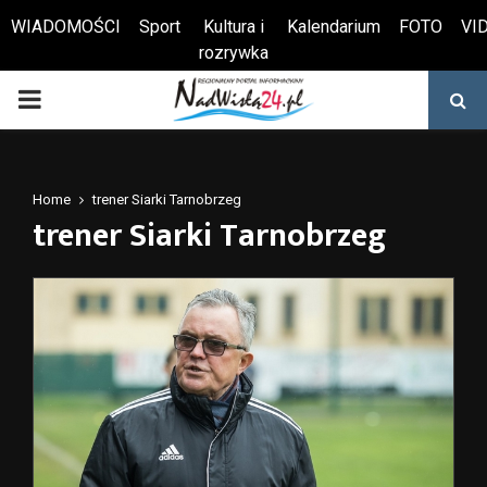
WIADOMOŚCI
Sport
Kultura i
Kalendarium
FOTO
VI
rozrywka
Otwórz pasek narzędzi
PRIMARY
MENU
Home
trener Siarki Tarnobrzeg
trener Siarki Tarnobrzeg