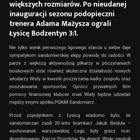
większych rozmiarów. Po nieudanej
inauguracji sezonu podopieczni
trenera Adama Mażysza ograli
Łysicę Bodzentyn 3:1.
Nie tylko wynik pierwszego ligowego starcia u siebie daje
sympatykom sandomierskiej ekipy powody do radości. W
parze z większą aktywnością piłkarzy w poczynaniach
boiskowych idzie również skuteczna działalność nowych
włodarzy Wisły w kwestii poszerzania kadry zespołu oraz
poszukiwania sponsorów. Oprócz prywatnych firm
pomocy finansowej klubowi znad Wisły będzie udzielać
między innymi spółka PGKiM Sandomierz.
Przed pojedynkiem z Łysicą wiadomo było, że
sandomierzan zasili 20-letni bramkarz Jakub Beidula –
wychowanek warszawskiej Legii, były gracz m.in.
drugoligowego Znicza Pruszków. Na dniach Wisłę opuścili