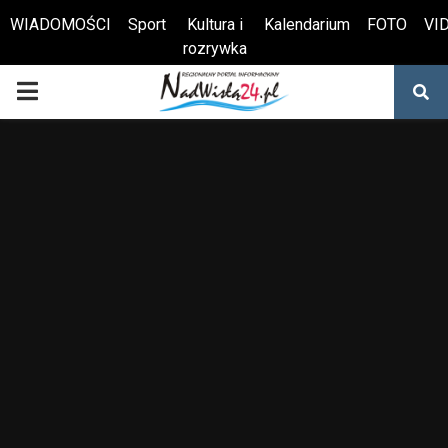
WIADOMOŚCI
Sport
Kultura i
Kalendarium
FOTO
VI
rozrywka
Otwórz pasek narzędzi
PRIMARY
MENU