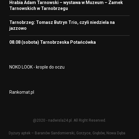
Hrabia Adam Tarnowski – wystawa w Muzeum – Zamek
Tarnowskich w Tarnobrzegu
Tarnobrzeg: Tomasz Butryn Trio, czyli niedziela na
jazzowo
08.08 (sobota) Tarnobrzeska Potańcówka
NOKO LOOK - krople do oczu
Rankomat.pl
@2020 - nadwisla24.pl. All Right Reserved.
Dyżury aptek – Baranów Sandomierski, Gorzyce, Grębów, Nowa Dęba