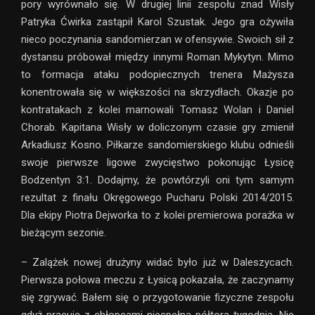
pory wyrównało się. W drugiej linii zespołu znad Wisły
Patryka Ćwirka zastąpił Karol Szustak. Jego gra ożywiła
nieco poczynania sandomierzan w ofensywie. Swoich sił z
dystansu próbował między innymi Roman Mykytyn. Mimo
to formacja ataku podopiecznych trenera Mażysza
konentrowała się w większości na skrzydłach. Okazje po
kontratakach z kolei marnowali Tomasz Wolan i Daniel
Chorab. Kapitana Wisły w doliczonym czasie gry zmienił
Arkadiusz Kosno. Piłkarze sandomierskiego klubu odnieśli
swoje pierwsze ligowe zwycięstwo pokonując Łysicę
Bodzentyn 3:1. Dodajmy, że powtórzyli oni tym samym
rezultat z finału Okręgowego Pucharu Polski 2014/2015.
Dla ekipy Piotra Dejworka to z kolei premierowa porażka w
bieżącym sezonie.
– Zalążek nowej drużyny widać było już w Daleszycach.
Pierwsza połowa meczu z Łysicą pokazała, że zaczynamy
się zgrywać. Bałem się o przygotowanie fizyczne zespołu
gdyż pracuję z chłopcami niespełna półtora tygodnia. Nie