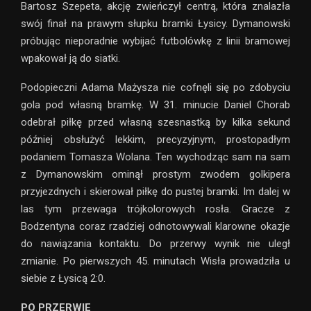
Bartosz Szepeta, akcję zwieńczył centrą, która znalazła
swój finał na prawym słupku bramki Łysicy. Dymanowski
próbując nieporadnie wybijać futbolówkę z linii bramowej
wpakował ją do siatki.
Podopieczni Adama Mażysza nie cofnęli się po zdobyciu
gola pod własną bramkę. W 31. minucie Daniel Chorab
odebrał piłkę przed własną szesnastką by kilka sekund
później obsłużyć lekkim, precyzyjnym, prostopadłym
podaniem Tomasza Wolana. Ten wychodząc sam na sam
z Dymanowskim ominął prostym zwodem golkipera
przyjezdnych i skierował piłkę do pustej bramki. Im dalej w
las tym przewaga trójkolorowych rosła. Gracze z
Bodzentyna coraz rzadziej odnotowywali klarowne okazje
do nawiązania kontaktu. Do przerwy wynik nie uległ
zmianie. Po pierwszych 45. minutach Wisła prowadziła u
siebie z Łysicą 2:0.
PO PRZERWIE