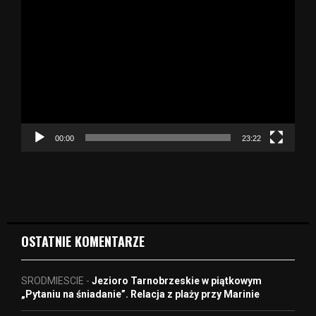
O
d
t
w
a
r
z
a
c
z
00:00
23:22
v
i
d
e
o
OSTATNIE KOMENTARZE
SRODMIESCIE
-
Jezioro Tarnobrzeskie w piątkowym
„Pytaniu na śniadanie”. Relacja z plaży przy Marinie