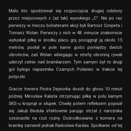
Mało kto spodziewał się rozpoczęcia drugiej odsłony
przez miejscowych z (aż tak) wysokiego ,,C”. Nie po raz
pierwszy w meczu bohaterami akcji byli Bartosz Szepeta i
Tomasz Wolan. Pierwszy z nich w 48. minucie znakomicie
wyłuskał piłkę w środku placu gry, pociągnął ją około 15
metrów, posłał w pole karne gości pomiędzy dwóch
obrońców, zaś Wolan wbiegając w strefę obronną rywali
uderzył celnie nad bramkarzem. Tym samym był to drugi
gol byłego napastnika Czarnych Połaniec w trakcie tej
potyczki.
Gracze trenera Piotra Dejworka doszli do głosu 10 minut
później. Mirosław Kalista otrzymując piłkę w polu karnym
SKS-u kropnął w słupek. Chwilę potem refleksem popisał
się Jakub Biedula efektownie parując strzał z narożnika
szesnastki na rzut rożny. Dośrodkowanie z kornera na
bramkę zamienił jednak Radosław Kardas. Spotkanie od tej