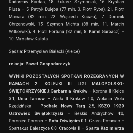
Radosław Kardas, 18. Łukasz Szymoniak, 16. Krystian
Płusa – 5. Patryk Dulęba (77 min, 3. Piotr Ryba), 21. Piotr
Maniara (82 min, 22. Wojciech Kucała), 7. Dominik
Chrzanowski, 15. Szymon Michta (88 min, 11. Marcin
Witkowski), 4. Piotr Fortuna (82 min, 8. Kamil Garbacz) –
10. Mirosław Kalista
Sędzia: Przemysław Białacki (Kielce)
relacja: Paweł Gospodarczyk
WYNIKI POZOSTAŁYCH SPOTKAŃ ROZEGRANYCH W
RAMACH 2. KOLEJKI III LIGI MAŁOPOLSKO-
ŚWIĘTOKRZYSKIEJ:
Garbarnia Kraków
– Korona II Kielce
3:1,
Unia Tarnów
– Wisła II Kraków 1:0, Wolania Wola
Rzędzińska –
Podhale Nowy Targ
2:5,
KSZO 1929
Ostrowiec Świętokrzyski
– Beskid Andrychów 4:0,
Poroniec Poronin –
Soła Oświęcim
0:1, Czarni Połaniec –
Spartakus Daleszyce 0:0, Cracovia II –
Sparta Kazimierza