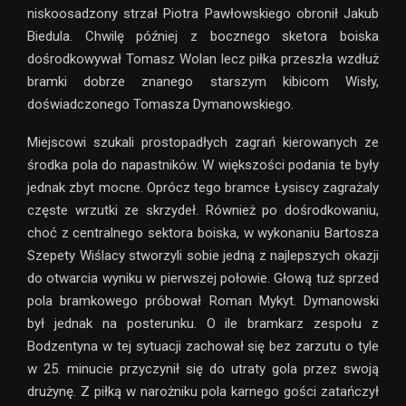
niskoosadzony strzał Piotra Pawłowskiego obronił Jakub
Biedula. Chwilę później z bocznego sketora boiska
dośrodkowywał Tomasz Wolan lecz piłka przeszła wzdłuż
bramki dobrze znanego starszym kibicom Wisły,
doświadczonego Tomasza Dymanowskiego.
Miejscowi szukali prostopadłych zagrań kierowanych ze
środka pola do napastników. W większości podania te były
jednak zbyt mocne. Oprócz tego bramce Łysiscy zagrażaly
częste wrzutki ze skrzydeł. Również po dośrodkowaniu,
choć z centralnego sektora boiska, w wykonaniu Bartosza
Szepety Wiślacy stworzyli sobie jedną z najlepszych okazji
do otwarcia wyniku w pierwszej połowie. Głową tuż sprzed
pola bramkowego próbował Roman Mykyt. Dymanowski
był jednak na posterunku. O ile bramkarz zespołu z
Bodzentyna w tej sytuacji zachował się bez zarzutu o tyle
w 25. minucie przyczynił się do utraty gola przez swoją
drużynę. Z piłką w narożniku pola karnego gości zatańczył