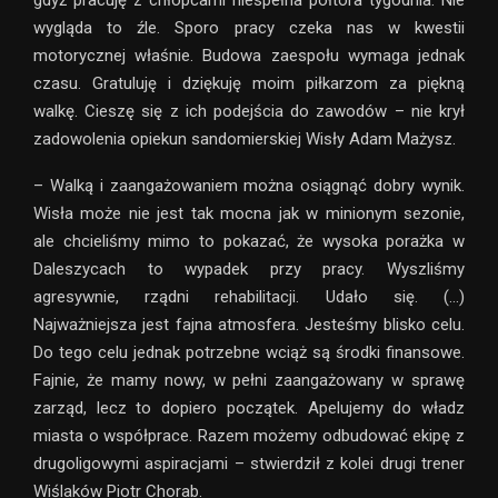
wygląda to źle. Sporo pracy czeka nas w kwestii
motorycznej właśnie. Budowa zaespołu wymaga jednak
czasu. Gratuluję i dziękuję moim piłkarzom za piękną
walkę. Cieszę się z ich podejścia do zawodów – nie krył
zadowolenia opiekun sandomierskiej Wisły Adam Mażysz.
– Walką i zaangażowaniem można osiągnąć dobry wynik.
Wisła może nie jest tak mocna jak w minionym sezonie,
ale chcieliśmy mimo to pokazać, że wysoka porażka w
Daleszycach to wypadek przy pracy. Wyszliśmy
agresywnie, rządni rehabilitacji. Udało się. (…)
Najważniejsza jest fajna atmosfera. Jesteśmy blisko celu.
Do tego celu jednak potrzebne wciąż są środki finansowe.
Fajnie, że mamy nowy, w pełni zaangażowany w sprawę
zarząd, lecz to dopiero początek. Apelujemy do władz
miasta o współprace. Razem możemy odbudować ekipę z
drugoligowymi aspiracjami – stwierdził z kolei drugi trener
Wiślaków Piotr Chorab.