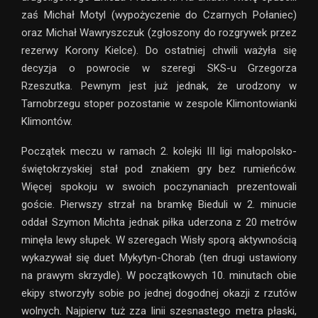
zaś Michał Motyl (wypożyczenie do Czarnych Połaniec)
oraz Michał Wawryszczuk (zgłoszony do rozgrywek przez
rezerwy Korony Kielce). Do ostatniej chwili ważyła się
decyzja o powrocie w szeregi SKS-u Grzegorza
Rzeszutka. Pewnym jest już jednak, że urodzony w
Tarnobrzegu stoper pozostanie w zespole Klimontowianki
Klimontów.
Początek meczu w ramach 2. kolejki III ligi małopolsko-
świętokrzyskiej stał pod znakiem gry bez rumieńców.
Więcej spokoju w swoich poczynaniach prezentowali
goście. Pierwszy strzał na bramkę Bieduli w 2. minucie
oddał Szymon Michta jednak piłka uderzona z 20 metrów
minęła lewy słupek. W szeregach Wisły sporą aktywnością
wykazywał się duet Mykytyn-Chorab (ten drugi ustawiony
na prawym skrzydle). W początkowych 10. minutach obie
ekipy stworzyły sobie po jednej dogodnej okazji z rzutów
wolnych. Najpierw tuż zza linii szesnastego metra płaski,