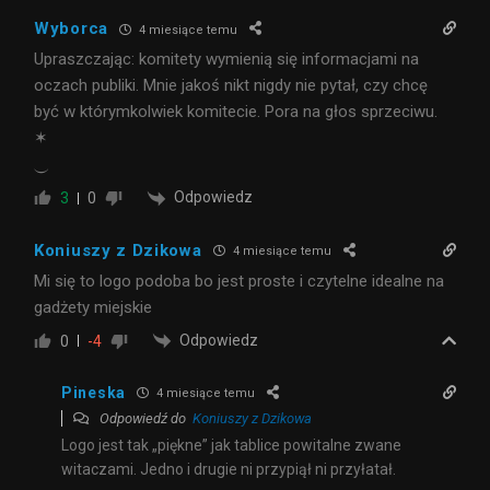
Wyborca
4 miesiące temu
Upraszczając: komitety wymienią się informacjami na
oczach publiki. Mnie jakoś nikt nigdy nie pytał, czy chcę
być w którymkolwiek komitecie. Pora na głos sprzeciwu.
✶
⏝
Odpowiedz
3
0
Koniuszy z Dzikowa
4 miesiące temu
Mi się to logo podoba bo jest proste i czytelne idealne na
gadżety miejskie
Odpowiedz
0
-4
Pineska
4 miesiące temu
Odpowiedź do
Koniuszy z Dzikowa
Logo jest tak „piękne” jak tablice powitalne zwane
witaczami. Jedno i drugie ni przypiął ni przyłatał.