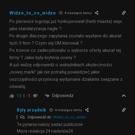
Widze_to_co_widze
4 miesiące temu
Po pierwsze logotyp już funkcjonował (herb miasta) więc
jaka standaryzacja nagle ?
Po drugie dlaczego zapytania zostało wysłane do akurat
tych 3 firm ? Czym się UM kierował ?
Po trzecie co zadecydowało o wyborze oferty akurat tej
firmy ? Jakie były kryteria oceny ?
A już widzę odpowiedź o wskaźnikach skuteczności
„nowej marki” jak nie potrafią powiedzieć jakie
oszczędności przyniosą wydumane działania związane z
oświatą.
Odpowiedz
13
-1
Były urzędnik
4 miesiące temu
Odpowiedź do
Widze_to_co_widze
Te pytania należy zadać publicznie
Może redakcja 24 nadwisla24