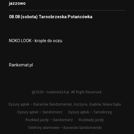
jazzowo
08.08 (sobota) Tarnobrzeska Potańcówka
NOKO LOOK - krople do oczu
Rankomat.pl
@2020 - nadwisla24.pl. All Right Reserved.
Dyżury aptek – Baranów Sandomierski, Gorzyce, Grębów, Nowa Dęba
Dyżury aptek – Sandomierz
Dyżury aptek – Tarnobrzeg
Rozkład jazdy – Sandomierz
Rozkłady jazdy
Telefony alarmowe – Baranów Sandomierski