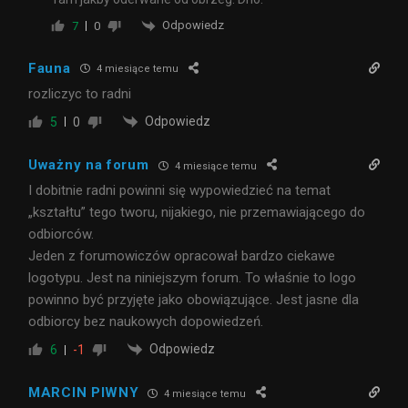
Odpowiedz
7
0
Fauna
4 miesiące temu
rozliczyc to radni
Odpowiedz
5
0
Uważny na forum
4 miesiące temu
I dobitnie radni powinni się wypowiedzieć na temat
„kształtu” tego tworu, nijakiego, nie przemawiającego do
odbiorców.
Jeden z forumowiczów opracował bardzo ciekawe
logotypu. Jest na niniejszym forum. To właśnie to logo
powinno być przyjęte jako obowiązujące. Jest jasne dla
odbiorcy bez naukowych dopowiedzeń.
Odpowiedz
6
-1
MARCIN PIWNY
4 miesiące temu