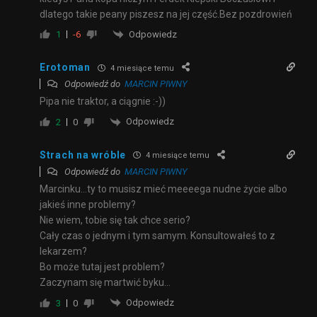
dlatego takie peany piszesz na jej część.Bez pozdrowień
Odpowiedz
1
-6
Erotoman
4 miesiące temu
Odpowiedź do
MARCIN PIWNY
Pipa nie traktor, a ciągnie :-))
Odpowiedz
2
0
Strach na wróble
4 miesiące temu
Odpowiedź do
MARCIN PIWNY
Marcinku…ty to musisz mieć meeeega nudne życie albo
jakieś inne problemy?
Nie wiem, tobie się tak chce serio?
Cały czas o jednym i tym samym. Konsultowałeś to z
lekarzem?
Bo może tutaj jest problem?
Zaczynam się martwić byku…
Odpowiedz
3
0