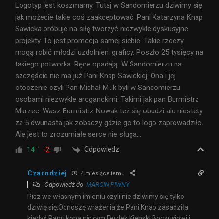
Logotyp jest koszmarny. Tutaj w Sandomierzu dziwimy się
jak możecie takie coś zaakceptować. Pani Katarzyna Knap
Sawicka próbuje na siłę tworzyć niezwykle dyskusyjne
projekty. To jest promocja samej siebie. Takie rzeczy
mogą robić młodzi uzdolnieni graficy. Poszło 25 tysięcy na
takiego potworka. Ręce opadają. W Sandomierzu na
szczęście nie ma już Pani Knap Sawickiej. Ona i jej
otoczenie czyli Pan Michał M…k byli w Sandomierzu
osobami niezwykle aroganckimi. Takimi jak pan Burmistrz
Marzec. Wasz Burmistrz Nowak też się obudzi ale niestety
za 5 dwunasta jak zobaczy gdzie go to logo zaprowadziło.
Ale jest to zrozumiałe serce nie sługa…
Odpowiedz
14
-2
Czarodziej
4 miesiące temu
Odpowiedź do
MARCIN PIWNY
Pisz we własnym imieniu czyli nie dziwimy się tylko
dziwię się.Odnoszę wrażenia że Pani Knap zasadziła
kiedyś Panu kopa niczym Ferdek Kiepski Boczusiowi i