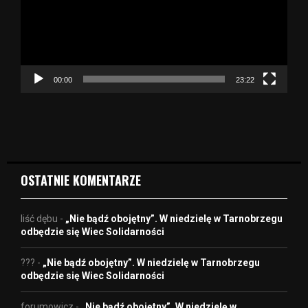
a
r
z
a
c
z
00:00
23:22
v
i
d
e
o
OSTATNIE KOMENTARZE
liść dębu
-
„Nie bądź obojętny”. W niedzielę w Tarnobrzegu
odbędzie się Wiec Solidarności
???
-
„Nie bądź obojętny”. W niedzielę w Tarnobrzegu
odbędzie się Wiec Solidarności
forumowicz
-
„Nie bądź obojętny”. W niedzielę w