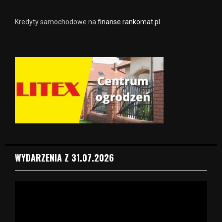
Kredyty samochodowe na
finanse.rankomat.pl
WYDARZENIA Z 31.07.2026
O
d
t
w