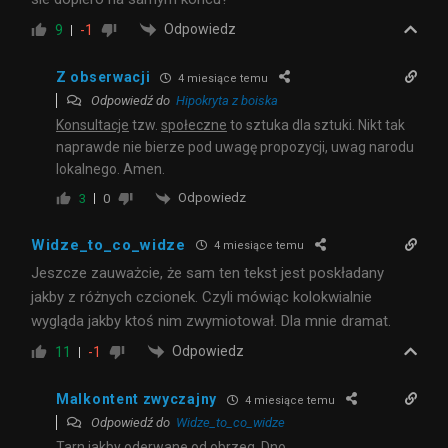
Odpowiedz
9
-1
Z obserwacji
4 miesiące temu
Odpowiedź do
Hipokryta z boiska
Konsultacje
tzw.
społeczne
to sztuka dla sztuki. Nikt tak
naprawde nie bierze pod uwagę propozycji, uwag narodu
lokalnego. Amen.
Odpowiedz
3
0
Widze_to_co_widze
4 miesiące temu
Jeszcze zauważcie, że sam ten tekst jest poskładany
jakby z różnych czcionek. Czyli mówiąc kolokwialnie
wygląda jakby ktoś nim zwymiotował. Dla mnie dramat.
Odpowiedz
11
-1
Malkontent zwyczajny
4 miesiące temu
Odpowiedź do
Widze_to_co_widze
Tarn jakby oderwane od obrzeg. Dno.