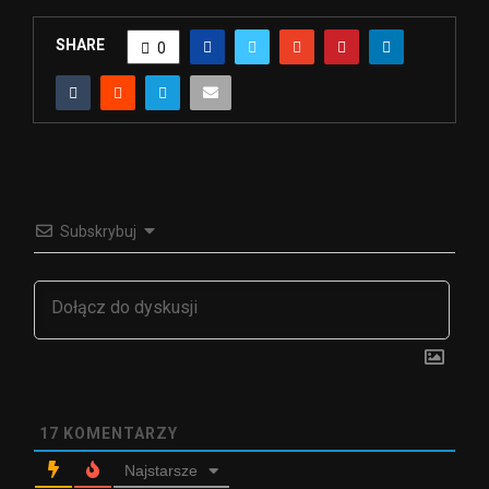
SHARE
0
Subskrybuj
17
KOMENTARZY
Najstarsze