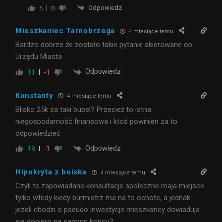
Odpowiedz
5
0
Mieszkaniec Tarnobrzega
4 miesiące temu
Bardzo dobrze że zostało takie pytanie skierowane do
Urzędu Miasta
Odpowiedz
11
-1
Konstanty
4 miesiące temu
Blisko 25k za taki bubel? Przecież to istna
niegospodarność finansowa i ktoś powinien za to
odpowiedzieć
Odpowiedz
18
-1
Hipokryta z boiska
4 miesiące temu
Czyli te zapowiadane konsultacje spoleczne maja miejsce
tylko wtedy kiedy burmistrz ma na to ochote, a jednak
jezeli chodzi o pseudo inwestycje mieszkancy dowiaduja
sie dopiero na samym koncu?