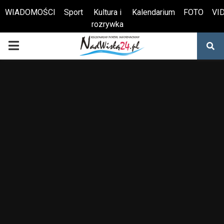
WIADOMOŚCI
Sport
Kultura i
Kalendarium
FOTO
VI
rozrywka
Otwórz pasek narzędzi
PRIMARY
MENU