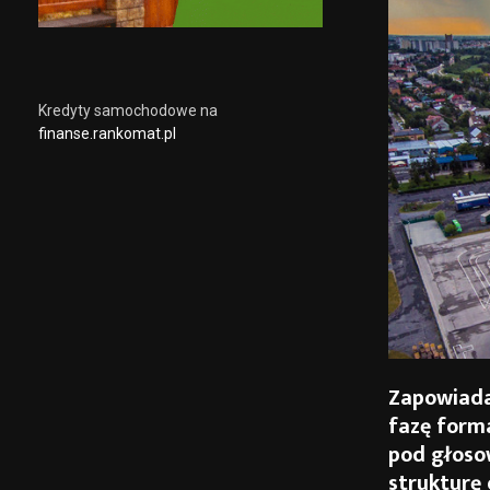
Kredyty samochodowe na
finanse.rankomat.pl
Zapowiada
fazę forma
pod głoso
strukturę