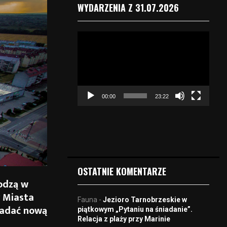
WYDARZENIA Z 31.07.2026
O
d
t
w
a
r
00:00
23:22
z
a
c
z
v
i
d
OSTATNIE KOMENTARZE
e
odzą w
o
y Miasta
Fauna
-
Jezioro Tarnobrzeskie w
nadać nową
piątkowym „Pytaniu na śniadanie”.
Relacja z plaży przy Marinie