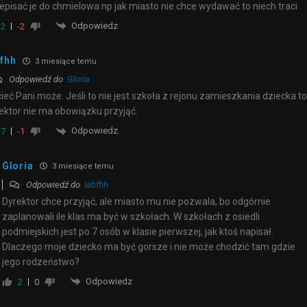
episać je do chmielowa np jak miasto nie chce wydawać to niech traci
Odpowiedz
2
-2
bfhh
3 miesiące temu
Odpowiedź do
Gloria
ieć Pani może. Jeśli to nie jest szkoła z rejonu zamieszkania dziecka to
ektor nie ma obowiązku przyjąć.
Odpowiedz
7
-1
Gloria
3 miesiące temu
Odpowiedź do
Iabfhh
Dyrektor chce przyjąć, ale miasto mu nie pozwala, bo odgórnie
zaplanowali ile klas ma być w szkołach. W szkołach z osiedli
podmiejskich jest po 7 osób w klasie pierwszej, jak ktoś napisał.
Dlaczego moje dziecko ma być gorsze i nie może chodzić tam gdzie
jego rodzeństwo?
Odpowiedz
2
0