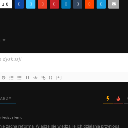
0
j
{}
[+]
ARZY
miesiące temu
nie żadna reforma. Władze nie wiedzą ile ich działania przyniosą