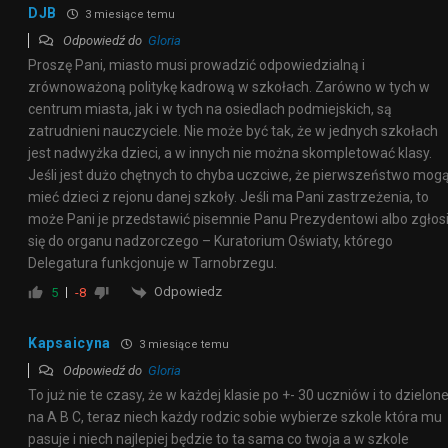
DJB
3 miesiące temu
Odpowiedź do
Gloria
Proszę Pani, miasto musi prowadzić odpowiedzialną i
zrównoważoną politykę kadrową w szkołach. Zarówno w tych w
centrum miasta, jak i w tych na osiedlach podmiejskich, są
zatrudnieni nauczyciele. Nie może być tak, że w jednych szkołach
jest nadwyżka dzieci, a w innych nie można skompletować klasy.
Jeśli jest dużo chętnych to chyba uczciwe, że pierwszeństwo mog
mieć dzieci z rejonu danej szkoły. Jeśli ma Pani zastrzeżenia, to
może Pani je przedstawić pisemnie Panu Prezydentowi albo zgłos
się do organu nadzorczego – Kuratorium Oświaty, którego
Delegatura funkcjonuje w Tarnobrzegu.
Odpowiedz
5
-8
Kapsaicyna
3 miesiące temu
Odpowiedź do
Gloria
To już nie te czasy, że w każdej klasie po +- 30 uczniów i to dzielon
na A B C, teraz niech każdy rodzic sobie wybierze szkole która mu
pasuje i niech najlepiej będzie to ta sama co twoja a w szkole