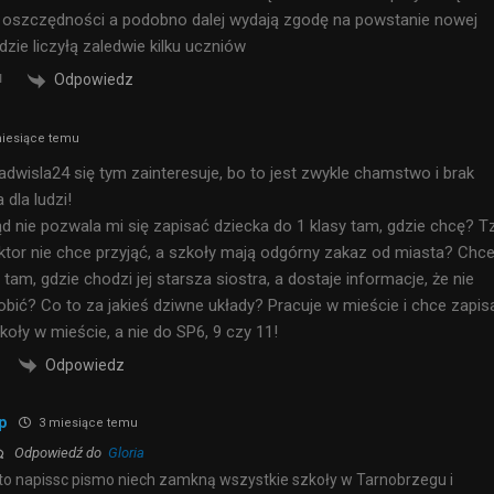
 oszczędności a podobno dalej wydają zgodę na powstanie nowej
dzie liczyłą zaledwie kilku uczniów
Odpowiedz
iesiące temu
adwisla24 się tym zainteresuje, bo to jest zwykle chamstwo i brak
dla ludzi!
d nie pozwala mi się zapisać dziecka do 1 klasy tam, gdzie chcę? T
ktor nie chce przyjąć, a szkoły mają odgórny zakaz od miasta? Chc
tam, gdzie chodzi jej starsza siostra, a dostaje informacje, że nie
bić? Co to za jakieś dziwne układy? Pracuje w mieście i chce zapis
koły w mieście, a nie do SP6, 9 czy 11!
Odpowiedz
p
3 miesiące temu
Odpowiedź do
Gloria
to napissc pismo niech zamkną wszystkie szkoły w Tarnobrzegu i