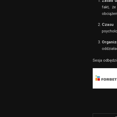
Zasad u
fakt, ż
obciążen
Czasu 
psychol
Organiz
oddziała
Sesja odbędzi