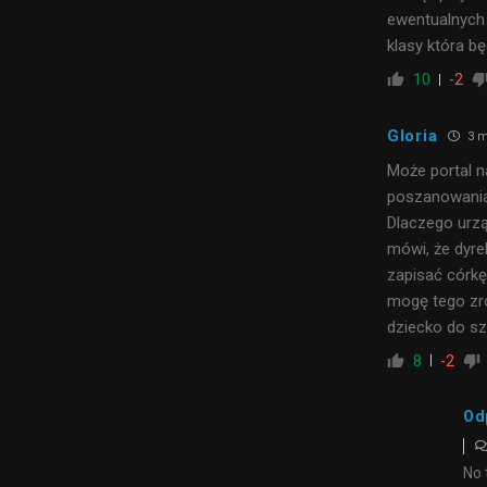
ewentualnych
klasy która bę
10
-2
Gloria
3 m
Może portal n
poszanowania 
Dlaczego urzą
mówi, że dyre
zapisać córkę 
mogę tego zro
dziecko do sz
8
-2
Od
No 