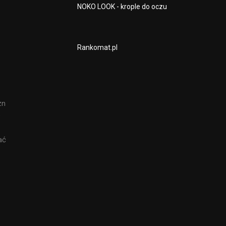
NOKO LOOK - krople do oczu
Rankomat.pl
zn
e
ać