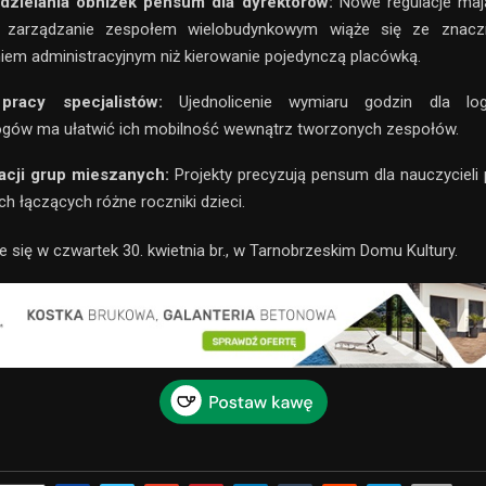
dzielania obniżek pensum dla dyrektorów:
Nowe regulacje maj
e zarządzanie zespołem wielobudynkowym wiąże się ze znacz
iem administracyjnym niż kierowanie pojedynczą placówką.
pracy specjalistów:
Ujednolicenie wymiaru godzin dla lo
ogów ma ułatwić ich mobilność wewnątrz tworzonych zespołów.
acji grup mieszanych:
Projekty precyzują pensum dla nauczycieli
ch łączących różne roczniki dzieci.
e się w czwartek 30. kwietnia br., w Tarnobrzeskim Domu Kultury.