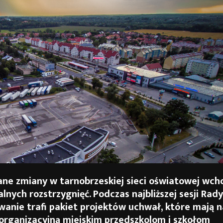
ne zmiany w tarnobrzeskiej sieci oświatowej wch
lnych rozstrzygnięć. Podczas najbliższej sesji Rad
wanie trafi pakiet projektów uchwał, które mają 
 organizacyjną miejskim przedszkolom i szkołom