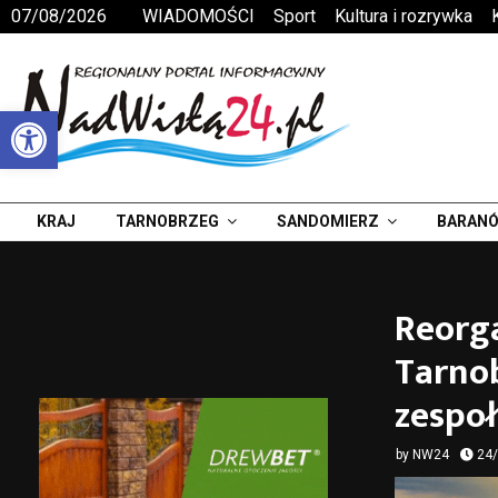
07/08/2026
WIADOMOŚCI
Sport
Kultura i rozrywka
Otwórz pasek narzędzi
KRAJ
TARNOBRZEG
SANDOMIERZ
BARANÓ
Reorga
Tarnob
zespo
by
NW24
24