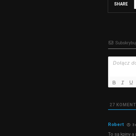
SHARE
Subskrybu
27
KOMENT
Robert
3 
To są kpiny a 