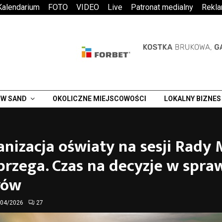
Kalendarium
FOTO
VIDEO
Live
Patronat medialny
Rekl
W SAND
OKOLICZNE MIEJSCOWOŚCI
LOKALNY BIZNES
nizacja oświaty na sesji Rady 
rzega. Czas na decyzje w spra
łów
/04/2026
27