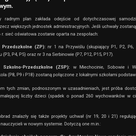
wym.
ny radnym plan zakłada odejście od dotychczasowej samodzie
zecz większych jednostek administracyjnych. Jeśli uchwały zostaną 
 r. sieć oświatowa zostanie oparta na zespołach:
 Przedszkolne (ZP):
nr 1 na Przywiślu (skupiający P1, P2, P6,
u (P3, P4, P5) oraz nr 3 na Serbinowie (P7, P12, P15, P17).
 Szkolno-Przedszkolne (ZSP):
w Miechocinie, Sobowie i Wie
ola (P8, P9 i P18) zostaną połączone z lokalnymi szkołami podsta
m tych zmian, podnoszonym w uzasadnieniach, jest próba dosto
malejącej liczby dzieci (spadek o ponad 260 wychowanków w ci
rad znalazły się także projekty uchwał (nr 19, 20 i 21) reguluj
 nauczycieli w nowym systemie. Dotyczą one m.in.: