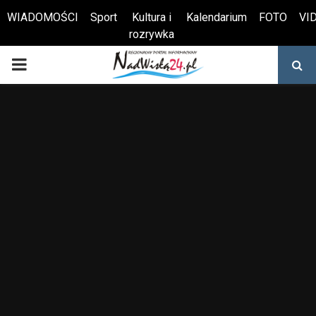
WIADOMOŚCI
Sport
Kultura i
Kalendarium
FOTO
VI
rozrywka
Otwórz pasek narzędzi
PRIMARY
MENU