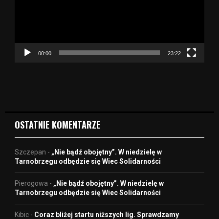
a
r
z
a
c
z
00:00
23:22
v
i
d
e
o
OSTATNIE KOMENTARZE
Szczepan
-
„Nie bądź obojętny”. W niedzielę w
Tarnobrzegu odbędzie się Wiec Solidarności
Pierogowa
-
„Nie bądź obojętny”. W niedzielę w
Tarnobrzegu odbędzie się Wiec Solidarności
Kibic
-
Coraz bliżej startu niższych lig. Sprawdzamy