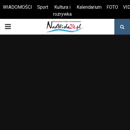
WIADOMOŚCI
Sport
Kultura i
Kalendarium
FOTO
VI
rozrywka
Otwórz pasek narzędzi
PRIMARY
MENU