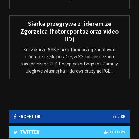
...
Siarka przegrywa z liderem ze
Zgorzelca (fotoreportaż oraz video
HD)
Koszykarze ASK Siarka Tarnobrzeg zanotowali
siódmą z rzędu porażkę, w XX kolejce sezonu
zasadniczego PLK. Podopieczni Bogdana Pamuły
ulegli we własnej hali liderowi, drużynie PGE...
FACEBOOK
LIKE
TWITTER
FOLLOW