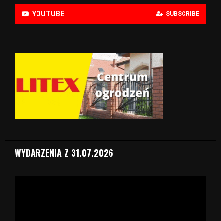
YOUTUBE
SUBSCRIBE
WYDARZENIA Z 31.07.2026
O
d
t
w