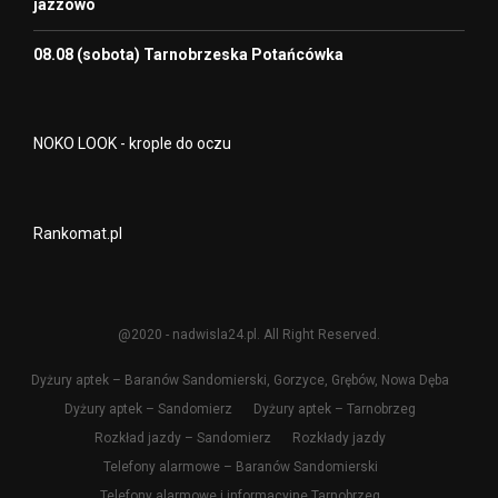
jazzowo
08.08 (sobota) Tarnobrzeska Potańcówka
NOKO LOOK - krople do oczu
Rankomat.pl
@2020 - nadwisla24.pl. All Right Reserved.
Dyżury aptek – Baranów Sandomierski, Gorzyce, Grębów, Nowa Dęba
Dyżury aptek – Sandomierz
Dyżury aptek – Tarnobrzeg
Rozkład jazdy – Sandomierz
Rozkłady jazdy
Telefony alarmowe – Baranów Sandomierski
Telefony alarmowe i informacyjne Tarnobrzeg