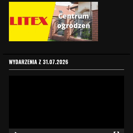
WYDARZENIA Z 31.07.2026
O
d
t
w
a
r
z
a
c