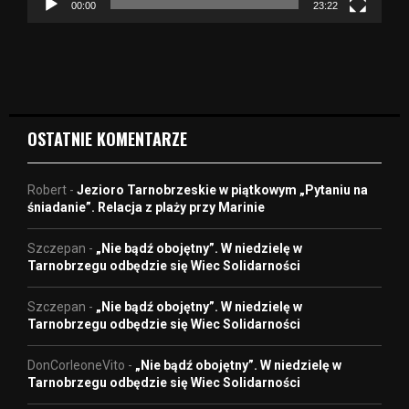
z
00:00
23:22
v
i
d
e
o
OSTATNIE KOMENTARZE
Robert
-
Jezioro Tarnobrzeskie w piątkowym „Pytaniu na
śniadanie”. Relacja z plaży przy Marinie
Szczepan
-
„Nie bądź obojętny”. W niedzielę w
Tarnobrzegu odbędzie się Wiec Solidarności
Szczepan
-
„Nie bądź obojętny”. W niedzielę w
Tarnobrzegu odbędzie się Wiec Solidarności
DonCorleoneVito
-
„Nie bądź obojętny”. W niedzielę w
Tarnobrzegu odbędzie się Wiec Solidarności