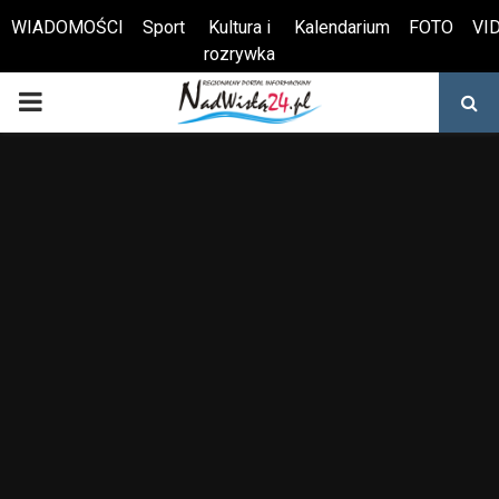
WIADOMOŚCI
Sport
Kultura i
Kalendarium
FOTO
VI
rozrywka
Otwórz pasek narzędzi
PRIMARY
MENU