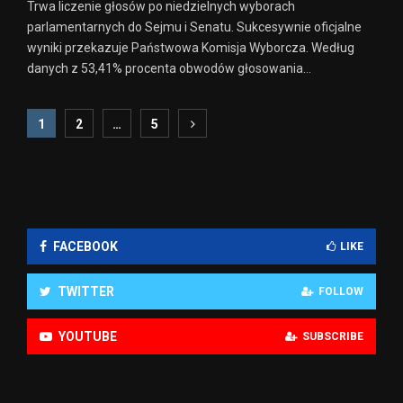
Trwa liczenie głosów po niedzielnych wyborach
parlamentarnych do Sejmu i Senatu. Sukcesywnie oficjalne
wyniki przekazuje Państwowa Komisja Wyborcza. Według
danych z 53,41% procenta obwodów głosowania...
Stronicowanie
1
2
…
5
wpisów
FACEBOOK
LIKE
TWITTER
FOLLOW
YOUTUBE
SUBSCRIBE